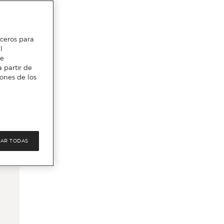
erceros para
l
te
 partir de
iones de los
AR TODAS