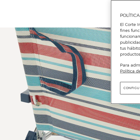
POLÍTIC
El Corte I
fines fun
funcionam
publicida
tus hábito
productos
Para admin
Política d
CONFIGU