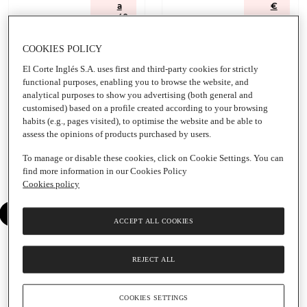
a
€
40
par
€
a
par
tu
COOKIES POLICY
a
pr
tu
óxi
El Corte Inglés S.A. uses first and third-party cookies for strictly
pr
ma
functional purposes, enabling you to browse the website, and
óxi
co
ma
m
analytical purposes to show you advertising (both general and
co
pra
customised) based on a profile created according to your browsing
m
.
habits (e.g., pages visited), to optimise the website and be able to
pra
assess the opinions of products purchased by users.
.
To manage or disable these cookies, click on Cookie Settings. You can
find more information in our Cookies Policy
Cookies policy
Añadir
Añadir
ACCEPT ALL COOKIES
0,75 €
0,99 €
1,50 € /
1,32 € /
REJECT ALL
Litro
Litro
agua
agua
COOKIES SETTINGS
mineral
mineral