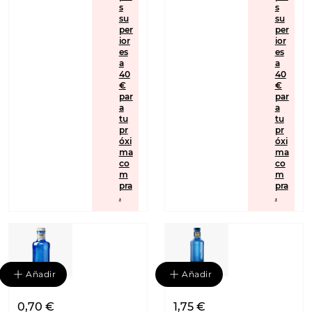
s
s
su
su
per
per
ior
ior
es
es
a
a
40
40
€
€
par
par
a
a
tu
tu
pr
pr
óxi
óxi
ma
ma
co
co
m
m
pra
pra
.
.
Añadir
Añadir
0,70 €
1,75 €