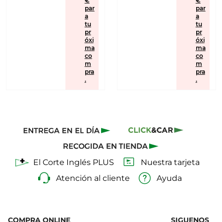
€
€
par
par
a
a
tu
tu
pr
pr
óxi
óxi
ma
ma
co
co
m
m
pra
pra
.
.
El Corte Inglés PLUS
Nuestra tarjeta
Atención al cliente
Ayuda
COMPRA ONLINE
SIGUENOS