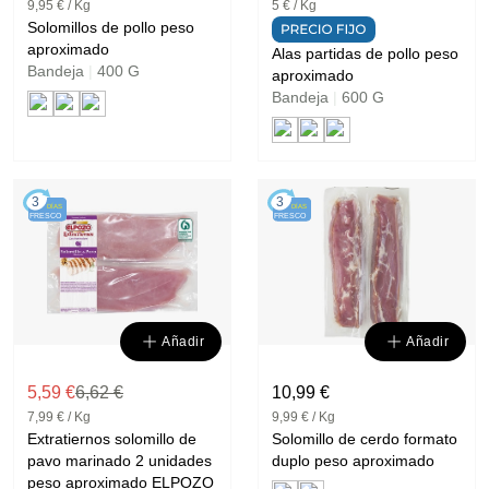
9,95 € / Kg
5 € / Kg
Solomillos de pollo peso
aproximado
Alas partidas de pollo peso
Bandeja
|
400 G
aproximado
Bandeja
|
600 G
3
3
DÍAS
DÍAS
FRESCO
FRESCO
Añadir
Añadir
5,59 €
6,62 €
10,99 €
7,99 € / Kg
9,99 € / Kg
Extratiernos solomillo de
Solomillo de cerdo formato
pavo marinado 2 unidades
duplo peso aproximado
peso aproximado ELPOZO