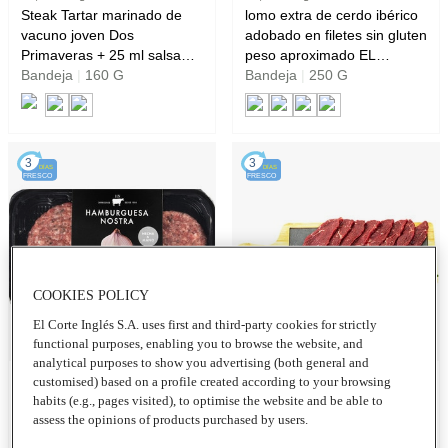
Steak Tartar marinado de
lomo extra de cerdo ibérico
vacuno joven Dos
adobado en filetes sin gluten
Primaveras + 25 ml salsa
peso aproximado EL
clásica + 15 ml aceite de
Bandeja
|
160 G
CORTE INGLES
Bandeja
|
250 G
oliva virgen extra + 40 g pan
SELECTION
Guttiatu LA FINCA
3
3
DÍAS
DÍAS
FRESCO
FRESCO
COOKIES POLICY
El Corte Inglés S.A. uses first and third-party cookies for strictly
functional purposes, enabling you to browse the website, and
Añadir
Añadir
analytical purposes to show you advertising (both general and
customised) based on a profile created according to your browsing
habits (e.g., pages visited), to optimise the website and be able to
8,49 €
22,95 € / Kg
33,95 € / Kg
assess the opinions of products purchased by users.
filetes 1ª A de vacuno raza
28,30 € / Kg
Trufa burger meat con carne
angus MIGUEL VERGARA