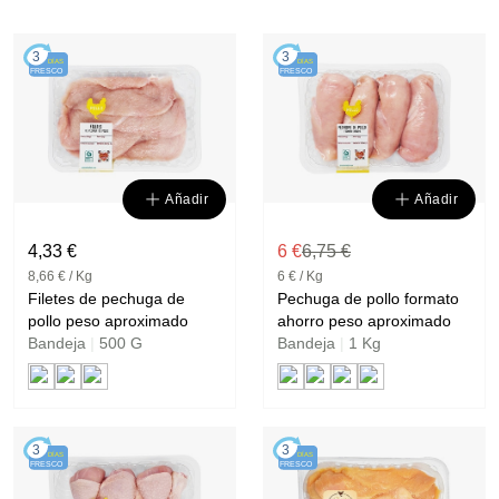
3
3
DÍAS
DÍAS
FRESCO
FRESCO
Añadir
Añadir
4,33 €
6 €
6,75 €
8,66 € / Kg
6 € / Kg
Filetes de pechuga de
Pechuga de pollo formato
pollo peso aproximado
ahorro peso aproximado
Bandeja
|
500 G
Bandeja
|
1 Kg
3
3
DÍAS
DÍAS
FRESCO
FRESCO