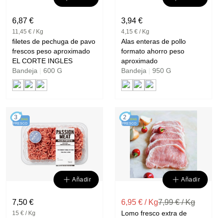
6,87 €
3,94 €
11,45 € / Kg
4,15 € / Kg
filetes de pechuga de pavo
Alas enteras de pollo
frescos peso aproximado
formato ahorro peso
EL CORTE INGLES
aproximado
Bandeja
|
600 G
Bandeja
|
950 G
3
2
DÍAS
DÍAS
FRESCO
FRESCO
Añadir
Añadir
7,50 €
6,95 € / Kg
7,99 € / Kg
Lomo fresco extra de
15 € / Kg