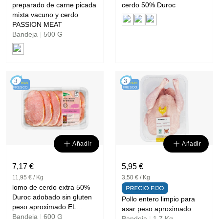
preparado de carne picada
cerdo 50% Duroc
mixta vacuno y cerdo
PASSION MEAT
Bandeja
|
500 G
3
3
DÍAS
DÍAS
FRESCO
FRESCO
Añadir
Añadir
7,17 €
5,95 €
11,95 € / Kg
3,50 € / Kg
lomo de cerdo extra 50%
Duroc adobado sin gluten
Pollo entero limpio para
peso aproximado EL
asar peso aproximado
CORTE INGLES
Bandeja
|
600 G
Bandeja
|
1,7 Kg