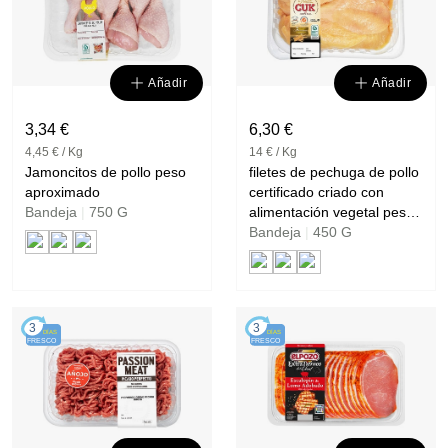
Añadir
Añadir
3,34 €
6,30 €
4,45 € / Kg
14 € / Kg
Jamoncitos de pollo peso
filetes de pechuga de pollo
aproximado
certificado criado con
Bandeja
|
750 G
alimentación vegetal peso
Bandeja
|
450 G
aproximado GRAN CUK
3
3
DÍAS
DÍAS
FRESCO
FRESCO