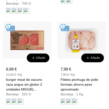
Bandeja
|
700 G
3
3
DÍAS
DÍAS
FRESCO
FRESCO
Añadir
Añadir
6,99 €
7,99 €
21,84 € / Kg
7,99 € / Kg
burger meat de vacuno
Filetes pechuga de pollo
raza angus sin gluten 2
formato ahorro peso
unidades MIGUEL
aproximado
VERGARA
Bandeja
|
320 G
Bandeja
|
1 Kg