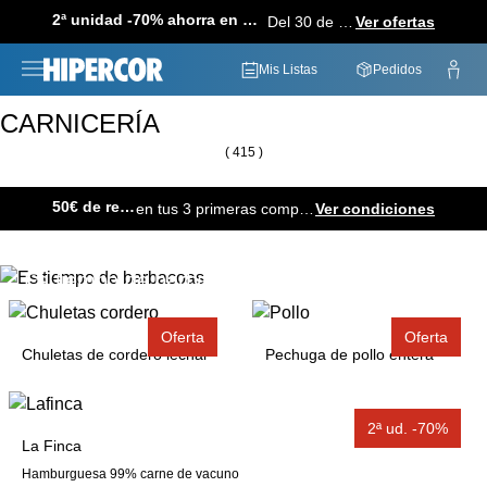
2ª unidad -70% ahorra en más de 1.000 productos
Del 30 de julio al 12 de agosto
Ver ofertas
Mis Listas
Pedidos
Supermercado
Frescos
CARNICERÍA
( 415 )
50€ de regalo
en tus 3 primeras compras online.
Ver condiciones
Es tiempo de barbacoas
Disfrutar del momento cuesta muy poco
Oferta
Oferta
Chuletas de cordero lechal
Pechuga de pollo entera
Ver productos
2ª ud. -70%
La Finca
Hamburguesa 99% carne de vacuno