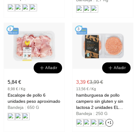
3
3
DÍAS
DÍAS
FRESCO
FRESCO
Añadir
Añadir
5,84 €
3,39 €
3,99 €
8,98 € / Kg
13,56 € / Kg
Escalope de pollo 6
hamburguesa de pollo
unidades peso aproximado
campero sin gluten y sin
Bandeja
|
650 G
lactosa 2 unidades EL
CORTE INGLES
Bandeja
|
250 G
SELECTION
+1