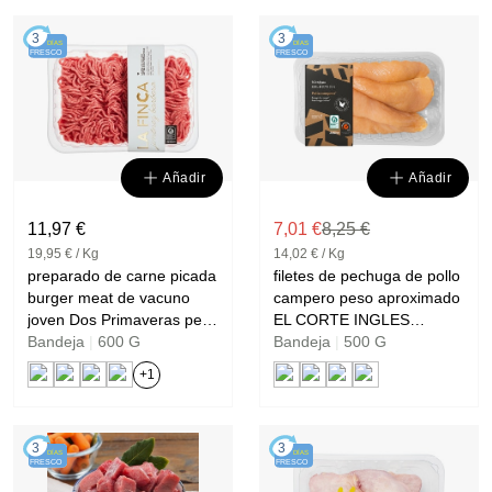
3
3
DÍAS
DÍAS
FRESCO
FRESCO
Añadir
Añadir
11,97 €
7,01 €
8,25 €
19,95 € / Kg
14,02 € / Kg
preparado de carne picada
filetes de pechuga de pollo
burger meat de vacuno
campero peso aproximado
joven Dos Primaveras peso
EL CORTE INGLES
aproximado sin gluten LA
Bandeja
|
600 G
SELECTION
Bandeja
|
500 G
FINCA
+1
3
3
DÍAS
DÍAS
FRESCO
FRESCO