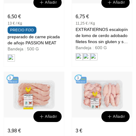
Añadir
Añadir
6,50 €
6,75 €
13 € / Kg
11,25 € / Kg
EXTRATIERNOS escalopín
de lomo de cerdo adobado
preparado de carne picada
filetes finos sin gluten y sin
de añojo PASSION MEAT
Bandeja
lactosa ELPOZO
|
600 G
Bandeja
|
500 G
3
3
DÍAS
DÍAS
FRESCO
FRESCO
Añadir
Añadir
3,98 €
3 €