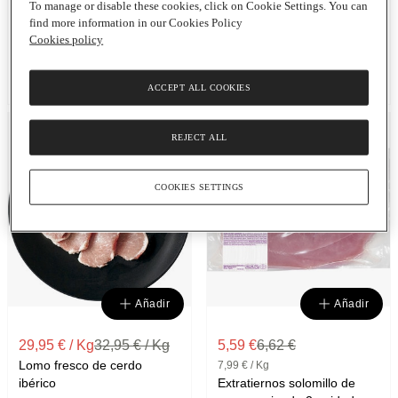
To manage or disable these cookies, click on Cookie Settings. You can
de vacuno, trufa y cebolla
find more information in our Cookies Policy
pochada hechas a mano 2
Cookies policy
unidades sin gluten
Bandeja
|
300 G
HAMBURGUESA NOSTRA
ACCEPT ALL COOKIES
3
3
DÍAS
DÍAS
REJECT ALL
FRESCO
FRESCO
COOKIES SETTINGS
Añadir
Añadir
29,95 € / Kg
32,95 € / Kg
5,59 €
6,62 €
Lomo fresco de cerdo
7,99 € / Kg
ibérico
Extratiernos solomillo de