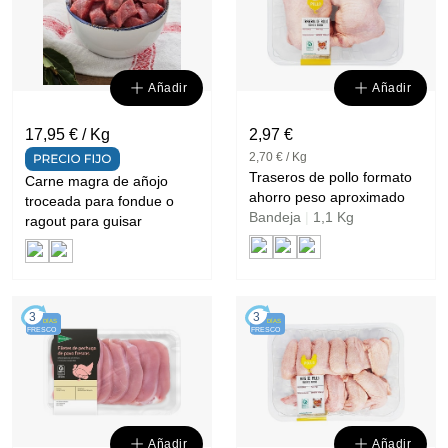
Añadir
Añadir
17,95 € / Kg
2,97 €
2,70 € / Kg
Traseros de pollo formato
Carne magra de añojo
ahorro peso aproximado
troceada para fondue o
Bandeja
|
1,1 Kg
ragout para guisar
3
3
DÍAS
DÍAS
FRESCO
FRESCO
Añadir
Añadir