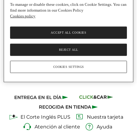
To manage or disable these cookies, click on Cookie Settings. You can
Añadir
Añadir
find more information in our Cookies Policy
Cookies policy
11,66 €
31,72 € / Kg
queso curado de oveja
31,08 € / Kg
ACCEPT ALL COOKIES
queso curado de oveja
elaborado con leche
elaborado con leche
pasteurizada DOP
pasteurizada DOP
Queso Manchego peso
Pieza
|
3 Kg
REJECT ALL
Queso Manchego peso
Cuña
|
375 G
aproximado QUERTA
aproximado QUERTA
COOKIES SETTINGS
El Corte Inglés PLUS
Nuestra tarjeta
Atención al cliente
Ayuda