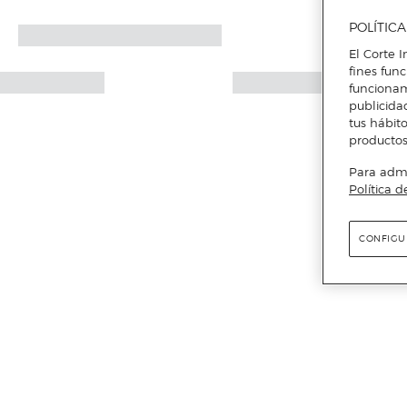
POLÍTIC
El Corte I
fines fun
funcionam
publicida
tus hábito
productos
Para admin
Política d
CONFIGU