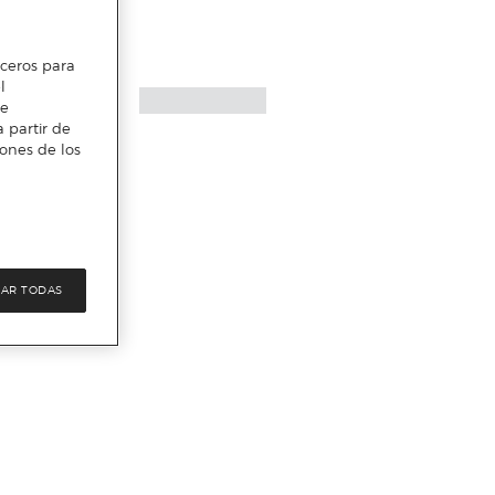
erceros para
l
te
 partir de
iones de los
AR TODAS