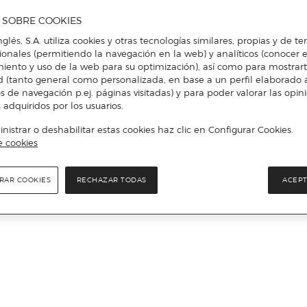
A SOBRE COOKIES
nglés, S.A. utiliza cookies y otras tecnologías similares, propias y de t
cionales (permitiendo la navegación en la web) y analíticos (conocer e
iento y uso de la web para su optimización), así como para mostrar
d (tanto general como personalizada, en base a un perfil elaborado a
s de navegación p.ej. páginas visitadas) y para poder valorar las opin
 adquiridos por los usuarios.
istrar o deshabilitar estas cookies haz clic en Configurar Cookies.
e cookies
RAR COOKIES
RECHAZAR TODAS
ACEPT