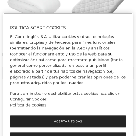
POLÍTICA SOBRE COOKIES
El Corte Inglés, S.A. utiliza cookies y otras tecnologías
Koku Baby
INTERBABY
similares, propias y de terceros para fines funcionales
Relleno nórdico cuna 60x120 cm
Protector maxicuna Interbaby
(permitiendo la navegación en la web) y analíticos
acolchado blanco
(conocer el funcionamiento y uso de la web para su
optimización), así como para mostrarte publicidad (tanto
general como personalizada, en base a un perfil
elaborado a partir de tus hábitos de navegación p.ej.
Añadir
Añadir
páginas visitadas) y para poder valorar las opiniones de los
productos adquiridos por los usuarios.
Para administrar o deshabilitar estas cookies haz clic en
Configurar Cookies.
Política de cookies
ACEPTAR TODAS