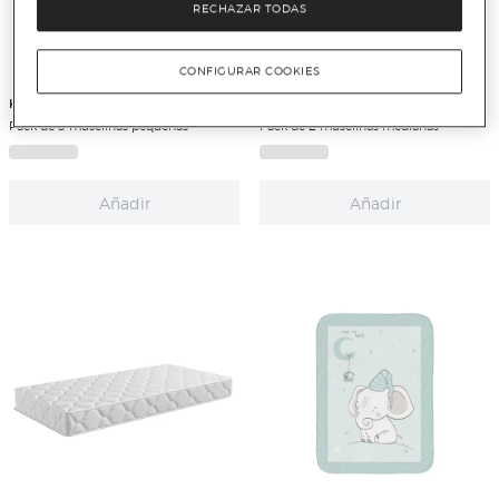
RECHAZAR TODAS
CONFIGURAR COOKIES
Koku Baby
Koku Baby
Pack de 3 muselinas pequeñas
Pack de 2 muselinas medianas
Añadir
Añadir