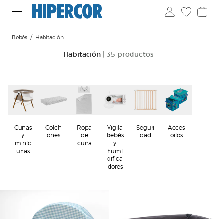
Bebés
Habitación
Habitación
| 35 productos
Cunas
Colch
Ropa
Vigila
Seguri
Acces
y
ones
de
bebés
dad
orios
minic
cuna
y
unas
humi
difica
dores