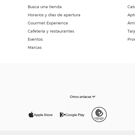
Busca una tienda
Cat
Horarios y días de apertura
Apt
Gourmet Experience
Ámb
Cafetería y restaurantes
Tarj
Eventos
Pro
Marcas
Otros enlaces
Apple Store
Google Play