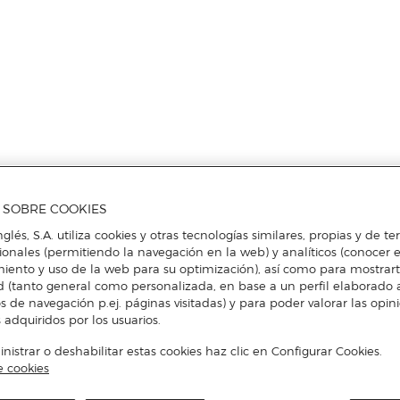
A SOBRE COOKIES
nglés, S.A. utiliza cookies y otras tecnologías similares, propias y de t
cionales (permitiendo la navegación en la web) y analíticos (conocer e
iento y uso de la web para su optimización), así como para mostrar
d (tanto general como personalizada, en base a un perfil elaborado a
s de navegación p.ej. páginas visitadas) y para poder valorar las opin
 adquiridos por los usuarios.
istrar o deshabilitar estas cookies haz clic en Configurar Cookies.
e cookies