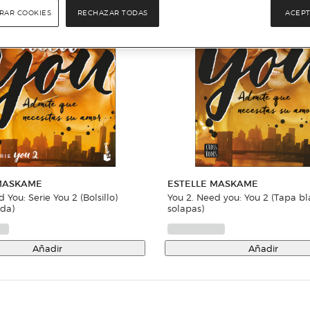
RAR COOKIES
RECHAZAR TODAS
ACEPT
 MASKAME
ESTELLE MASKAME
u: Serie You 2 (Bolsillo)
You 2. Need you: You 2 (Tapa blanda con
nda)
solapas)
Añadir
Añadir