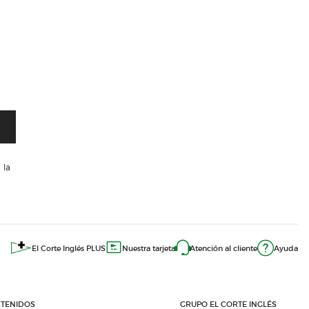
 la
El Corte Inglés PLUS
Nuestra tarjeta
Atención al cliente
Ayuda
TENIDOS
GRUPO EL CORTE INGLÉS