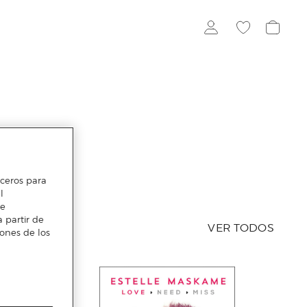
erceros para
l
te
 partir de
VER TODOS
iones de los