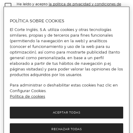
He leído y acepto
la política de privacidad y condiciones de
subscripción
a la newsletter
POLÍTICA SOBRE COOKIES
El Corte Inglés, S.A. utiliza cookies y otras tecnologías
similares, propias y de terceros para fines funcionales
(permitiendo la navegación en la web) y analíticos
(conocer el funcionamiento y uso de la web para su
optimización), así como para mostrarte publicidad (tanto
general como personalizada, en base a un perfil
El Corte Inglés PLUS
Nuestra tarjeta
elaborado a partir de tus hábitos de navegación p.ej.
páginas visitadas) y para poder valorar las opiniones de los
productos adquiridos por los usuarios.
Atención al cliente
Ayuda
Para administrar o deshabilitar estas cookies haz clic en
Configurar Cookies.
COMPRA ONLINE
Política de cookies
SÍGUENOS
ACEPTAR TODAS
TIENDAS
RECHAZAR TODAS