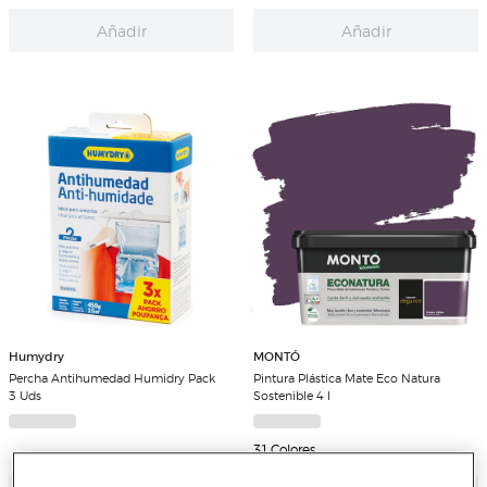
Añadir
Añadir
Humydry
MONTÓ
Percha Antihumedad Humidry Pack
Pintura Plástica Mate Eco Natura
3 Uds
Sostenible 4 l
31 Colores