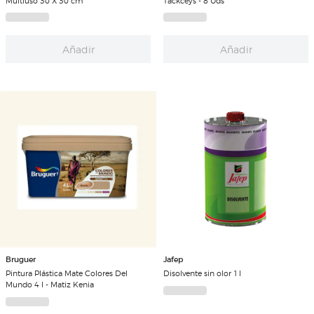
Multiuso 30 X 30 cm
Tackceys - 8 Uds
Añadir
Añadir
Bruguer
Jafep
Pintura Plástica Mate Colores Del
Disolvente sin olor 1 l
Mundo 4 l - Matiz Kenia