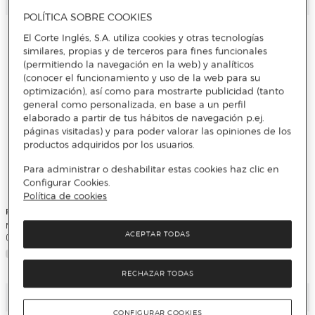
Añadir
Añadir
POLÍTICA SOBRE COOKIES
El Corte Inglés, S.A. utiliza cookies y otras tecnologías
similares, propias y de terceros para fines funcionales
(permitiendo la navegación en la web) y analíticos
(conocer el funcionamiento y uso de la web para su
optimización), así como para mostrarte publicidad (tanto
general como personalizada, en base a un perfil
elaborado a partir de tus hábitos de navegación p.ej.
páginas visitadas) y para poder valorar las opiniones de los
productos adquiridos por los usuarios.
Para administrar o deshabilitar estas cookies haz clic en
Configurar Cookies.
Política de cookies
FRANCISCO IBÁÑEZ
JUAN LÓPEZ FERNÁNDEZ (JAN)
Mortadelo y Filemón. Tokio 2020
Superlópez. La invasión de los
ACEPTAR TODAS
(Magos del Humor 204) (Tapa dura)
huertos vivientes (Magos del Humor
206) (Tapa dura)
RECHAZAR TODAS
Añadir
Añadir
CONFIGURAR COOKIES