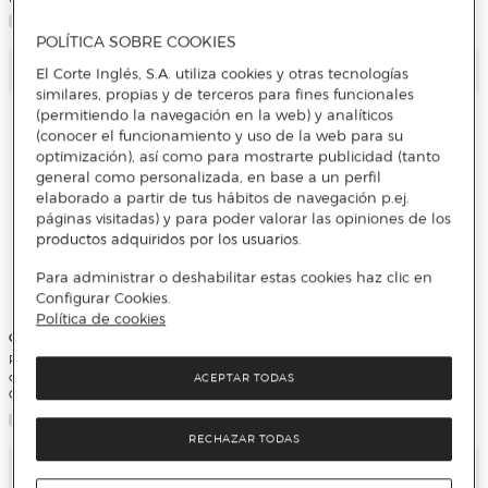
Brands verde multicolor
POLÍTICA SOBRE COOKIES
Añadir
Añadir
El Corte Inglés, S.A. utiliza cookies y otras tecnologías
similares, propias y de terceros para fines funcionales
(permitiendo la navegación en la web) y analíticos
(conocer el funcionamiento y uso de la web para su
optimización), así como para mostrarte publicidad (tanto
general como personalizada, en base a un perfil
elaborado a partir de tus hábitos de navegación p.ej.
páginas visitadas) y para poder valorar las opiniones de los
productos adquiridos por los usuarios.
Para administrar o deshabilitar estas cookies haz clic en
Configurar Cookies.
Política de cookies
CYP Brands
CYP Brands
Portatodo triple con cinco
Mochila 30 cm Eva ·D Superman &
compartimentos Pokémon Battle
Krypto CyP Bransd azul rojo
ACEPTAR TODAS
CyP Brands negro multicolor
RECHAZAR TODAS
Añadir
Añadir