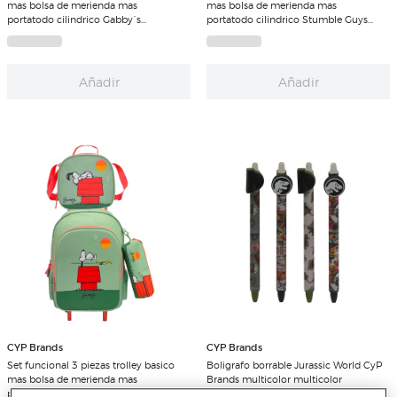
mas bolsa de merienda mas
mas bolsa de merienda mas
portatodo cilindrico Gabby´s
portatodo cilindrico Stumble Guys
Dollhouse CyP Brands lila multicolor
CyP Brands azul multicolor
Añadir
Añadir
CYP Brands
CYP Brands
Set funcional 3 piezas trolley basico
Boligrafo borrable Jurassic World CyP
mas bolsa de merienda mas
Brands multicolor multicolor
portatodo cilindrico Snoopy CyP