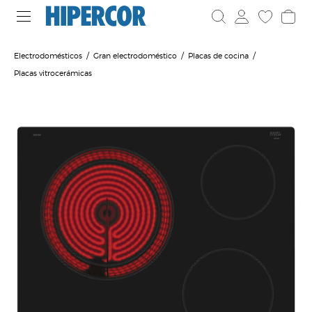
Electrodomésticos
Gran electrodoméstico
Placas de cocina
Placas vitrocerámicas