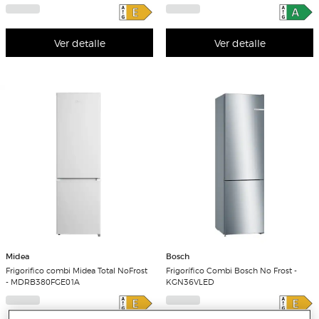
Ver detalle
Ver detalle
Midea
Bosch
Frigorifico combi Midea Total NoFrost
Frigorífico Combi Bosch No Frost -
- MDRB380FGE01A
KGN36VLED