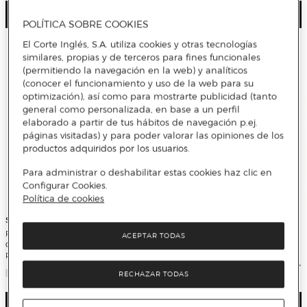
Ver detalle
Ver detalle
POLÍTICA SOBRE COOKIES
El Corte Inglés, S.A. utiliza cookies y otras tecnologías
similares, propias y de terceros para fines funcionales
(permitiendo la navegación en la web) y analíticos
(conocer el funcionamiento y uso de la web para su
optimización), así como para mostrarte publicidad (tanto
general como personalizada, en base a un perfil
elaborado a partir de tus hábitos de navegación p.ej.
páginas visitadas) y para poder valorar las opiniones de los
productos adquiridos por los usuarios.
Para administrar o deshabilitar estas cookies haz clic en
Configurar Cookies.
Política de cookies
Samsung
Fagor
Frigorífico Combi Samsung Twin
Frigorífico combi Fagor Classic Low
ACEPTAR TODAS
Cooling Plus, Smart -
Frost - 3FFK-5510X
RB38C7B6AS9/EF
RECHAZAR TODAS
Ver detalle
Ver detalle