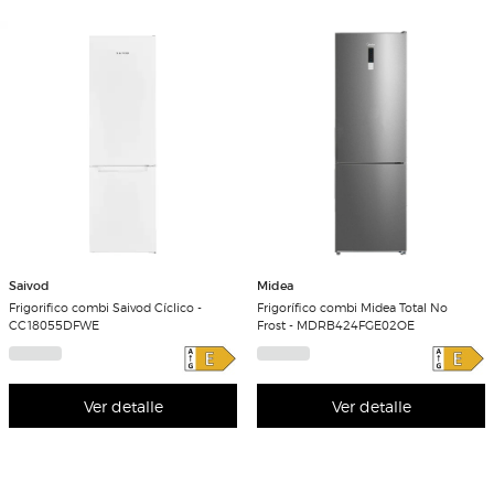
Saivod
Midea
Frigorifico combi Saivod Cíclico -
Frigorífico combi Midea Total No
CC18055DFWE
Frost - MDRB424FGE02OE
Ver detalle
Ver detalle