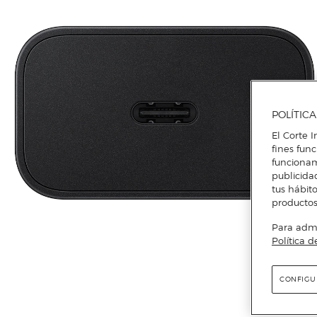
POLÍTIC
El Corte I
fines fun
funcionam
publicida
tus hábito
productos
Para admin
Política d
CONFIGU