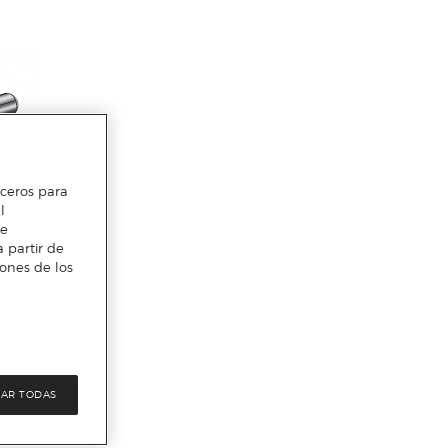
erceros para
l
te
 partir de
iones de los
AR TODAS