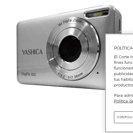
POLÍTIC
El Corte I
fines fun
funcionam
publicida
tus hábito
productos
Para admin
Política d
CONFIGU