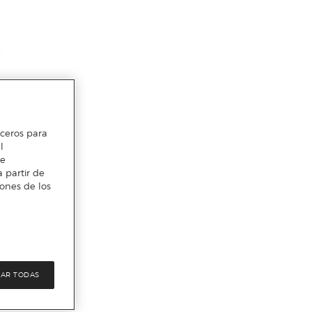
erceros para
l
te
 partir de
iones de los
AR TODAS