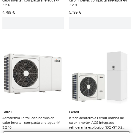
calor Inverter, compacta aire-agua -M
calor Inverter, compacta aire-agua -M
3.2 6
3.2 8
Precio de venta
Precio de venta
4.799 €
5.199 €
Ferroli
Ferroli
Aerotermia Ferroli con bomba de
Kit de aerotermia Ferroli bomba de
calor Inverter, compacta aire-agua -M
calor, Inverter, ACS integrado,
3.2 10
refrigerante ecológico R32 -ST 3.2
HI3 6