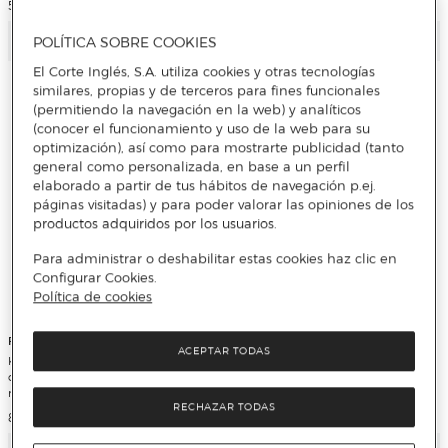
Precio de venta
Precio de venta
5.499 €
7.999 €
POLÍTICA SOBRE COOKIES
El Corte Inglés, S.A. utiliza cookies y otras tecnologías
similares, propias y de terceros para fines funcionales
(permitiendo la navegación en la web) y analíticos
(conocer el funcionamiento y uso de la web para su
optimización), así como para mostrarte publicidad (tanto
general como personalizada, en base a un perfil
elaborado a partir de tus hábitos de navegación p.ej.
páginas visitadas) y para poder valorar las opiniones de los
productos adquiridos por los usuarios.
Para administrar o deshabilitar estas cookies haz clic en
Configurar Cookies.
Política de cookies
Ferroli
Ferroli
ACEPTAR TODAS
Kit de aerotermia Ferroli bomba de
Kit de aerotermia Ferroli bomba de
calor, Inverter, ACS integrado,
calor, Inverter, ACS integrado,
refrigerante ecológico R32- ST 3.2
refrigerante ecológico R32 - 3.2 HI3
HI3 8
10
RECHAZAR TODAS
Precio de venta
Precio de venta
8.399 €
8.499 €