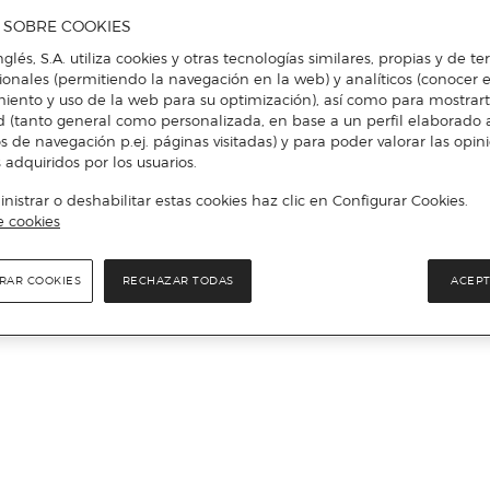
A SOBRE COOKIES
nglés, S.A. utiliza cookies y otras tecnologías similares, propias y de t
cionales (permitiendo la navegación en la web) y analíticos (conocer e
iento y uso de la web para su optimización), así como para mostrar
d (tanto general como personalizada, en base a un perfil elaborado a
s de navegación p.ej. páginas visitadas) y para poder valorar las opin
 adquiridos por los usuarios.
istrar o deshabilitar estas cookies haz clic en Configurar Cookies.
e cookies
RAR COOKIES
RECHAZAR TODAS
ACEPT