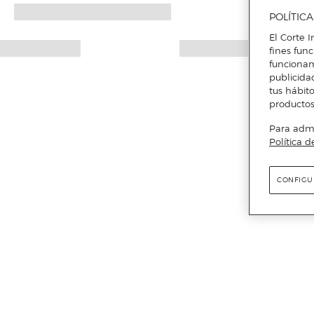
POLÍTIC
El Corte I
fines fun
funcionam
publicida
tus hábito
productos
Para admin
Política d
CONFIGU