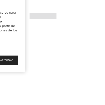
erceros para
l
te
 partir de
iones de los
AR TODAS