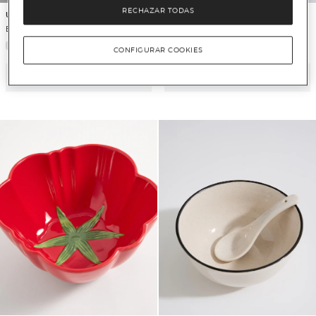
RECHAZAR TODAS
Unit Home
Unit Home
Bowl para noodles Oriental
Servilletero de cocina
CONFIGURAR COOKIES
Añadir
Añadir