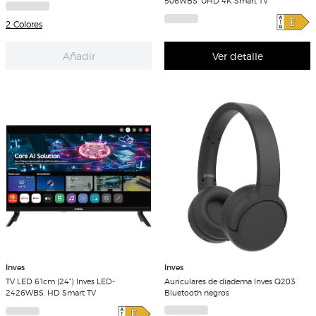
506WBS, UHD 4K Smart TV
2 Colores
Añadir
Ver detalle
Inves
Inves
TV LED 61cm (24") Inves LED-
Auriculares de diadema Inves Q203
2426WBS, HD Smart TV
Bluetooth negros