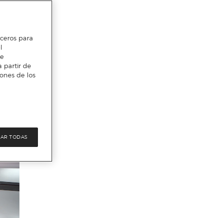
erceros para
l
te
 partir de
iones de los
AR TODAS