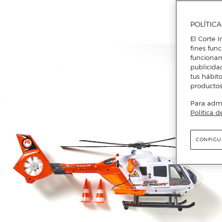
POLÍTIC
El Corte I
fines fun
funcionam
publicida
tus hábito
productos
Para admin
Política d
CONFIGU