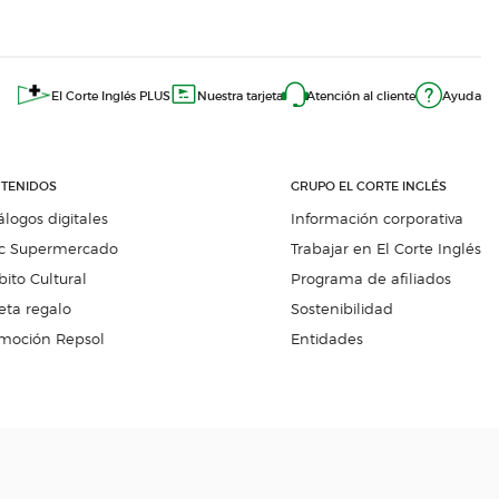
El Corte Inglés PLUS
Nuestra tarjeta
Atención al cliente
Ayuda
TENIDOS
GRUPO EL CORTE INGLÉS
álogos digitales
Información corporativa
c Supermercado
Trabajar en El Corte Inglés
ito Cultural
Programa de afiliados
eta regalo
Sostenibilidad
moción Repsol
Entidades