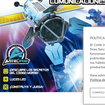
POLÍTIC
El Corte I
fines fun
funcionam
publicida
tus hábito
productos
Para admin
Política d
CONFIGU