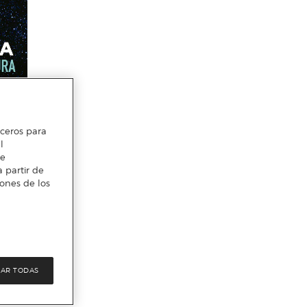
erceros para
l
te
 partir de
iones de los
AR TODAS