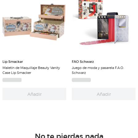
Lip Smacker
FAO Schwarz
Maletín de Maquillaje Beauty Vanity
Juego de moda y pasarela F.A.O.
Case Lip Smacker
Schwarz
Añadir
Añadir
No te pierdas nada