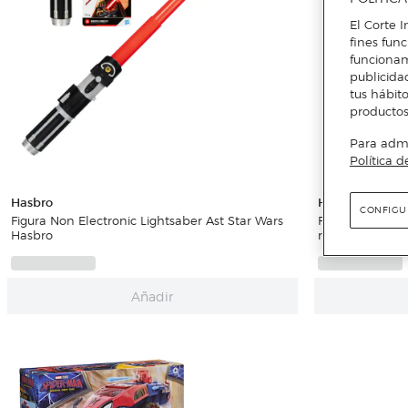
El Corte I
fines fun
funcionam
publicida
tus hábito
productos
Para admin
Política d
Hasbro
Hasbro
CONFIGU
Figura Non Electronic Lightsaber Ast Star Wars
Figura ActionVe
Hasbro
remanente de 
Añadir