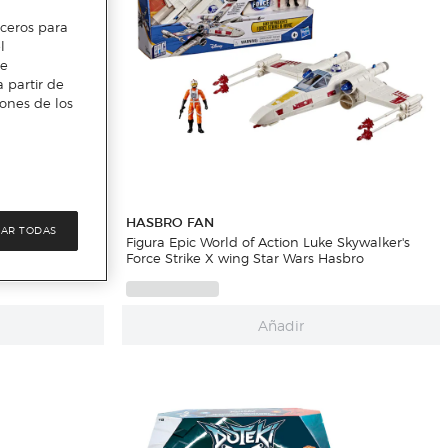
erceros para
l
te
 partir de
iones de los
HASBRO FAN
AR TODAS
engers Marvel
Figura Epic World of Action Luke Skywalker's
Force Strike X wing Star Wars Hasbro
Añadir