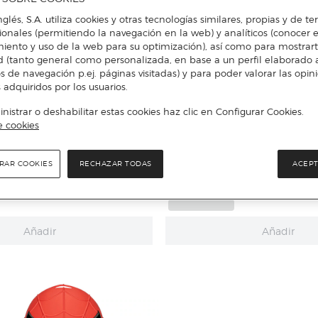
nglés, S.A. utiliza cookies y otras tecnologías similares, propias y de t
cionales (permitiendo la navegación en la web) y analíticos (conocer e
iento y uso de la web para su optimización), así como para mostrar
d (tanto general como personalizada, en base a un perfil elaborado a
s de navegación p.ej. páginas visitadas) y para poder valorar las opin
 adquiridos por los usuarios.
istrar o deshabilitar estas cookies haz clic en Configurar Cookies.
e cookies
Hasbro
RAR COOKIES
RECHAZAR TODAS
ACEPT
rse y conductor imperial
Lanzador aplastante de Hulk Av
AT RT Star Wars Hasbro
Hasbro
Añadir
Añadir