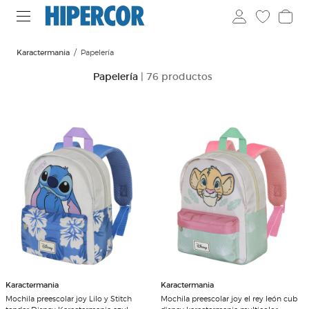
Karactermania
Papelería
Papelería
| 76 productos
Karactermania
Karactermania
Mochila preescolar joy Lilo y Stitch
Mochila preescolar joy el rey león cub