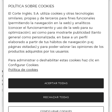
POLÍTICA SOBRE COOKIES
El Corte Inglés, S.A. utiliza cookies y otras tecnologías
similares, propias y de terceros para fines funcionales
(permitiendo la navegación en la web) y analíticos
(conocer el funcionamiento y uso de la web para su
optimización), así como para mostrarte publicidad (tanto
general como personalizada, en base a un perfil
elaborado a partir de tus hábitos de navegación p.ej.
páginas visitadas) y para poder valorar las opiniones de los
productos adquiridos por los usuarios.
Para administrar o deshabilitar estas cookies haz clic en
Configurar Cookies.
Política de cookies
Karactermania
Karactermania
Mochila preescolar joy la patrulla
Estuche portatodo trick fan 2.2
canina dots Paramount
Dragon ball rivals Dragon ball
ACEPTAR TODAS
Karactermania azul
Karactermania azul
RECHAZAR TODAS
Añadir
Añadir
CONFIGURAR COOKIES