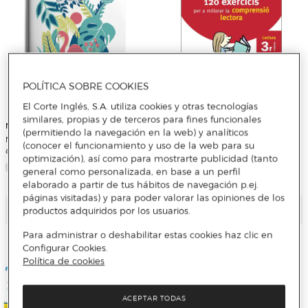
POLÍTICA SOBRE COOKIES
El Corte Inglés, S.A. utiliza cookies y otras tecnologías
similares, propias y de terceros para fines funcionales
MANUEL GORDILLO TORRES
VORAMAR
(permitiendo la navegación en la web) y analíticos
Mi cuaderno de verano RUBIO. 3-4
VACACIONES SANTILLANA 120
(conocer el funcionamiento y uso de la web para su
años (Tapa blanda)
EXERCICIS PER A MILLORAR LA
optimización), así como para mostrarte publicidad (tanto
COMPRENSIO LECTORA 3
general como personalizada, en base a un perfil
PRIMARIA (Tapa blanda)
elaborado a partir de tus hábitos de navegación p.ej.
páginas visitadas) y para poder valorar las opiniones de los
Añadir
Añadir
productos adquiridos por los usuarios.
Para administrar o deshabilitar estas cookies haz clic en
Configurar Cookies.
Política de cookies
ACEPTAR TODAS