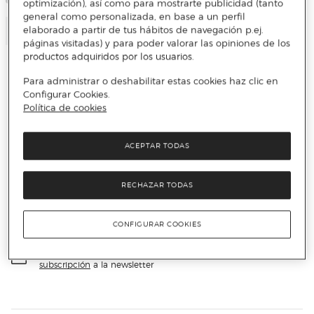
optimización), así como para mostrarte publicidad (tanto
general como personalizada, en base a un perfil
Añadir
elaborado a partir de tus hábitos de navegación p.ej.
páginas visitadas) y para poder valorar las opiniones de los
productos adquiridos por los usuarios.
Para administrar o deshabilitar estas cookies haz clic en
Configurar Cookies.
Política de cookies
No te pierdas nada
ACEPTAR TODAS
Accede a promociones exclusivas, descuentos y novedades
RECHAZAR TODAS
Email
ENVIAR
CONFIGURAR COOKIES
He leído y acepto
la política de privacidad y condiciones de
subscripción
a la newsletter