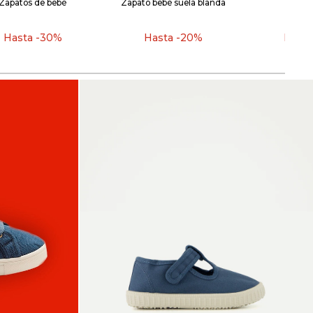
Zapatos de bebé
Zapato bebé suela blanda
Pat
Hasta -30%
Hasta -20%
Hast