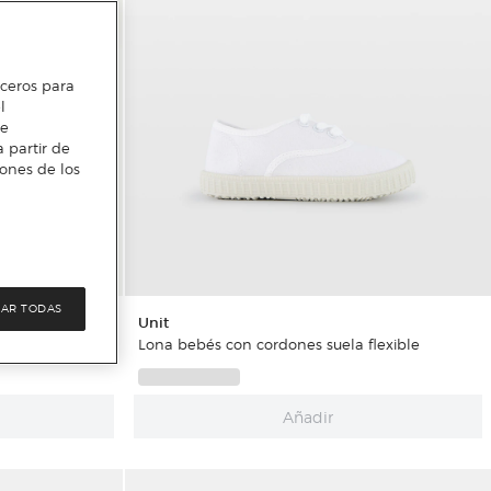
erceros para
l
te
 partir de
iones de los
AR TODAS
Unit
hebilla
Lona bebés con cordones suela flexible
Añadir