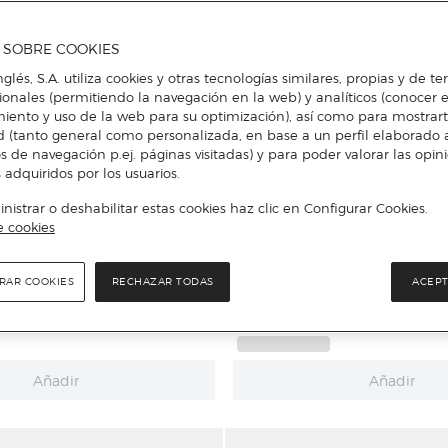
A SOBRE COOKIES
nglés, S.A. utiliza cookies y otras tecnologías similares, propias y de t
cionales (permitiendo la navegación en la web) y analíticos (conocer e
iento y uso de la web para su optimización), así como para mostrar
d (tanto general como personalizada, en base a un perfil elaborado a
s de navegación p.ej. páginas visitadas) y para poder valorar las opin
 adquiridos por los usuarios.
istrar o deshabilitar estas cookies haz clic en Configurar Cookies.
e cookies
RAR COOKIES
RECHAZAR TODAS
ACEPT
Unit
to suela flexible sin puntera
Cangrejera bebés de goma con 
Añadir
Añadir