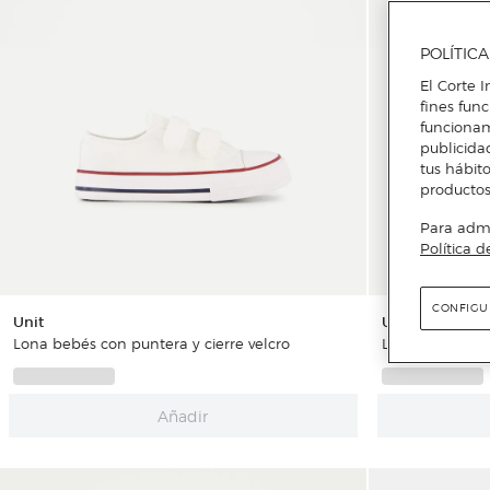
POLÍTIC
El Corte I
fines fun
funcionam
publicida
tus hábito
productos
Para admin
Política d
CONFIGU
Unit
Unit
Lona bebés con puntera y cierre velcro
Lona bebés pepi
Añadir