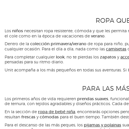
ROPA QUE
niños
Los
necesitan ropa resistente, cómoda y que les permita 
verano
el cole como en la época de vacaciones de
.
colección primavera/verano
Dentro de la
de ropa para niño, p
camisetas
cualquier ocasión. Para el día a día, nada como las
d
look
zapatos
acce
Para completar cualquier
, no te pierdas los
y
pensadas para su ritmo diario.
Unit acompaña a los más pequeños en todas sus aventuras. Si b
PARA LAS MÁS
prendas suaves
Los primeros años de vida requieren
, funciona
de ternura, con tejidos agradables y diseños prácticos. Cada d
ropa de bebé niña
En la sección de
, encontrarás opciones pe
frescas
cómodas
resultan
y
para el buen tiempo. También dest
pijamas y polainas
Para el descanso de las más peques, los
sua