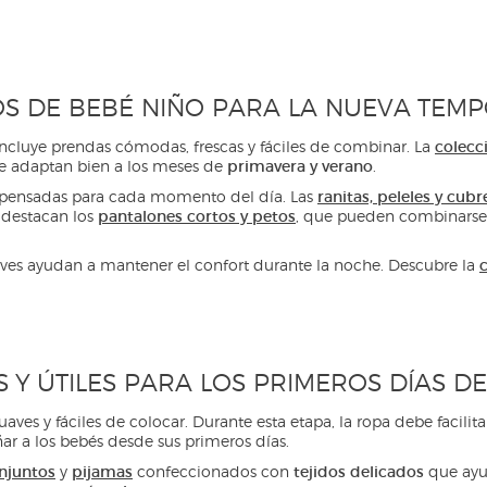
OS DE BEBÉ NIÑO PARA LA NUEVA TEM
colecc
incluye prendas cómodas, frescas y fáciles de combinar. La
primavera y verano
se adaptan bien a los meses de
.
ranitas, peleles y cub
 pensadas para cada momento del día. Las
pantalones cortos y petos
 destacan los
, que pueden combinarse
c
ves ayudan a mantener el confort durante la noche. Descubre la
 Y ÚTILES PARA LOS PRIMEROS DÍAS DE
suaves y fáciles de colocar. Durante esta etapa, la ropa debe faci
 a los bebés desde sus primeros días.
njuntos
pijamas
tejidos delicados
y
confeccionados con
que ayu