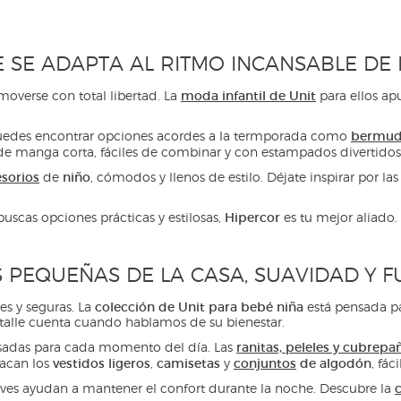
 SE ADAPTA AL RITMO INCANSABLE DE 
moda infantil de Unit
moverse con total libertad. La
para ellos ap
bermud
uedes encontrar opciones acordes a la termporada como
e manga corta, fáciles de combinar y con estampados divertidos
sorios
niño
de
, cómodos y llenos de estilo. Déjate inspirar por l
Hipercor
uscas opciones prácticas y estilosas,
es tu mejor aliado.
 PEQUEÑAS DE LA CASA, SUAVIDAD Y 
colección de Unit para bebé niña
les y seguras. La
está pensada pa
etalle cuenta cuando hablamos de su bienestar.
ranitas, peleles y cubrepa
nsadas para cada momento del día. Las
vestidos ligeros
camisetas
conjuntos
de algodón
acan los
,
y
, fá
c
ves ayudan a mantener el confort durante la noche. Descubre la