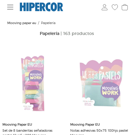
Mooving paper eu
Papelería
Papelería
| 163 productos
Mooving Paper EU
Mooving Paper EU
Set de 8 banderitas señaladoras
Notas adhesivas 50x75 100hjs pastel