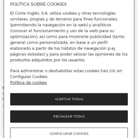
POLÍTICA SOBRE COOKIES
El Corte Inglés, S.A. utiliza cookies y otras tecnologías
similares, propias y de terceros para fines funcionales
(permitiendo la navegación en la web) y analíticos
(conocer el funcionamiento y uso de la web para su
optimización), así como para mostrarte publicidad (tanto
general como personalizada, en base a un perfil
elaborado a partir de tus hábitos de navegación p.ej.
páginas visitadas) y para poder valorar las opiniones de los
productos adquiridos por los usuarios.
Para administrar o deshabilitar estas cookies haz clic en
Configurar Cookies.
Política de cookies
Mooving Paper EU
Mooving Paper EU
Washi tape 1,5 cm x 3 m. blister 3U
Paper cliip jumbo x 1 HELLO KITTY
Harry Potter Mooving
Mooving Paper
ACEPTAR TODAS
RECHAZAR TODAS
Añadir
Añadir
CONFIGURAR COOKIES