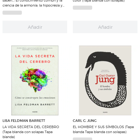
saben...: El conocimiento común y la
color (Tapa blanda con solapas)
ciencia de la armonía, la hipocresía y
la indignación (Tapa blanda con
solapas)
Añadir
Añadir
LISA FELDMAN BARRETT
CARL G. JUNG
LA VIDA SECRETA DEL CEREBRO
EL HOMBRE Y SUS SÍMBOLOS (Tapa
(Tapa blanda con solapas Tapa
blanda Tapa blanda con solapas)
blanda)