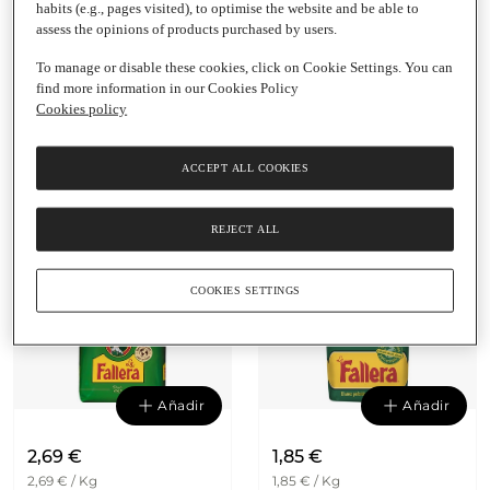
habits (e.g., pages visited), to optimise the website and be able to
assess the opinions of products purchased by users.
Añadir
Añadir
To manage or disable these cookies, click on Cookie Settings. You can
4,70 €
6,50 €
find more information in our Cookies Policy
4,70 € / Kg
6,50 € / Kg
Cookies policy
arroz bomba LA
arroz bomba pack 2 LA
FALLERA
FALLERA
ACCEPT ALL COOKIES
Paquete
|
1 Kg
+ paquete gratis
Envases
|
500 G
REJECT ALL
COOKIES SETTINGS
Añadir
Añadir
2,69 €
1,85 €
2,69 € / Kg
1,85 € / Kg