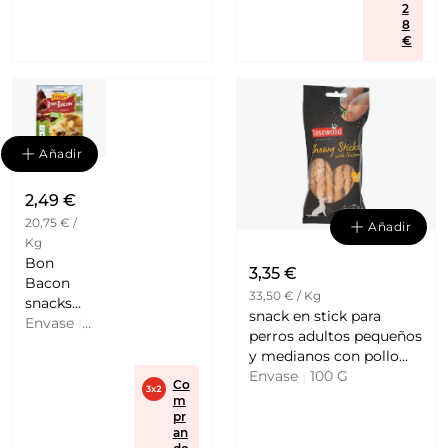
2
8
€
Añadir
2,49 €
20,75 € /
Añadir
Kg
Bon
3,35 €
Bacon
33,50 € / Kg
snacks
snack en stick para
para
Envase
|
perros adultos pequeños
perros
120 G
y medianos con pollo
sabor a
Envase
|
100 G
Grain Free ROSEWOOD
bacon
Co
m
FRISKIES
pr
an