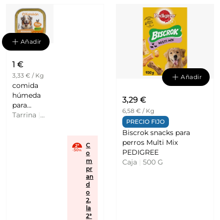
Añadir
1 €
3,33 € / Kg
Añadir
comida
húmeda
3,29 €
para
6,58 € / Kg
perros
Tarrina
|
adultos
300 G
Biscrok snacks para
con pollo
perros Multi Mix
KATAKAN
C
PEDIGREE
o
m
Caja
|
500 G
pr
an
d
o
2,
la
2ª