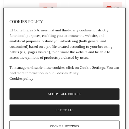
queso y
con buey
bacon
KATAKAN
Co
C
m
FRISKIES
o
pr
m
an
COOKIES POLICY
pr
do
an
El Corte Inglés S.A. uses first and third-party cookies for strictly
3,
d
la
functional purposes, enabling you to browse the website, and
o
un
2,
analytical purposes to show you advertising (both general and
id
la
customised) based on a profile created according to your browsing
ad
2ª
habits (e.g., pages visited), to optimise the website and be able to
sal
u
assess the opinions of products purchased by users.
e a
ni
1,6
da
To manage or disable these cookies, click on Cookie Settings. You can
6
d
€
sa
find more information in our Cookies Policy
le
Cookies policy
a
0,
50
ACCEPT ALL COOKIES
€
REJECT ALL
COOKIES SETTINGS