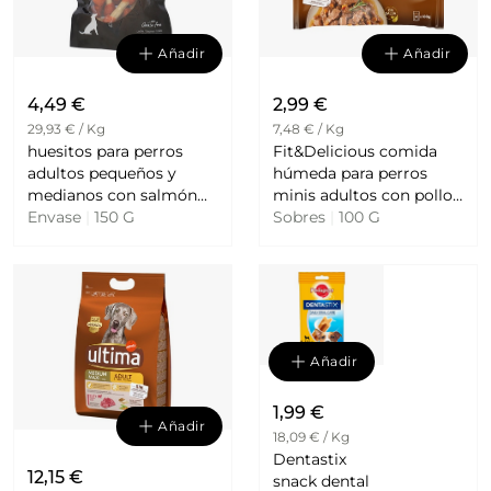
Añadir
Añadir
4,49 €
2,99 €
29,93 € / Kg
7,48 € / Kg
huesitos para perros
Fit&Delicious comida
adultos pequeños y
húmeda para perros
medianos con salmón
minis adultos con pollo
Envase
|
150 G
Grain Free ROSEWOOD
2 sobres 100 g con buey
Sobres
|
100 G
2 ULTIMA
Añadir
1,99 €
Añadir
18,09 € / Kg
Dentastix
12,15 €
snack dental