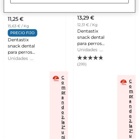
Añadir
Añadir
13,29 €
11,25 €
12,31 € / Kg
15,63 € / Kg
Dentastix
snack dental
Dentastix
para perros
snack dental
de tamaño
Unidades
|
para perros
grande 28
38,5 G
de tamaño
Unidades
|
PEDIGREE
(200)
mediano 28
25,7 G
PEDIGREE
C
C
o
o
m
m
pr
pr
a
a
n
n
d
d
o
o
2,
2,
la
la
2ª
2ª
u
u
ni