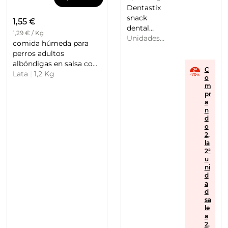
Dentastix
snack
1,55 €
dental
1,29 € / Kg
para
Unidades
|
comida húmeda para
perros de
15,7 G
perros adultos
tamaño
albóndigas en salsa con
pequeño
C
buey y verduras
Lata
|
1,2 Kg
o
28
KATAKAN
m
PEDIGREE
pr
a
n
d
o
2,
la
2ª
u
ni
d
a
d
sa
le
a
2,