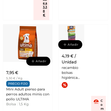
e a
pavo 2
3,3
tarrinas
8
150 g
€
CESAR
Añadir
4,19 € /
Añadir
Unidad
recambio
7,95 €
bolsas
higiénicas
5,30 € / Kg
para perros
multicolor
Mini Adult pienso para
8 rollos x
perros adultos minis con
20
pollo ULTIMA
C
VITAKRAFT
Bolsa
|
1,5 Kg
o
m