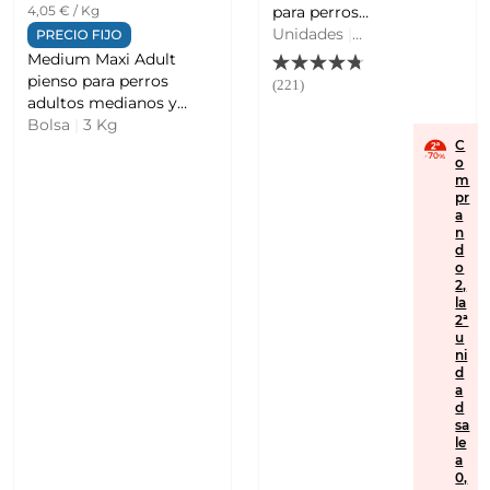
para perros
4,05 € / Kg
de tamaño
Unidades
|
pequeño 7
15,7 G
Medium Maxi Adult
PEDIGREE
pienso para perros
(221)
adultos medianos y
grandes con buey
Bolsa
|
3 Kg
C
ULTIMA
o
m
pr
a
n
d
o
2,
la
2ª
u
ni
d
a
d
sa
le
a
0,