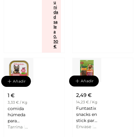
u
ni
da
d
sa
le
a
0,
50
€
Añadir
Añadir
2,49 €
1 €
14,23 € / Kg
3,33 € / Kg
Funtastix
comida
snacks en
húmeda
stick para
para
perros
Envase
|
perros
Tarrina
|
aroma a
175 G
adultos
300 G