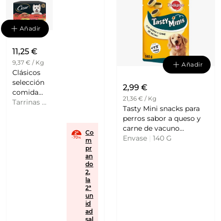
Añadir
11,25 €
9,37 € / Kg
Añadir
Clásicos
selección
2,99 €
comida
21,36 € / Kg
húmeda
Tarrinas
|
Tasty Mini snacks para
para
150 G
perros sabor a queso y
perros
carne de vacuno
con buey
Co
PEDIGREE
Envase
|
140 G
m
2 tarrinas
pr
150 g con
an
pollo 2
do
con
2,
la
ternera y
2ª
pollo 2
un
tarrinas
id
150 g con
ad
sal
cordero y