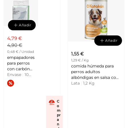
Añadir
4,79 €
Añadir
4,90 €
0,48 € / Unidad
1,55 €
empapadores
1,29 € / Kg
para perros
comida húmeda para
con carbón
perros adultos
activo 60x60
Envase
|
10
albóndigas en salsa con
cm
Unidades
pollo y verduras
Lata
|
1,2 Kg
FRED&RITA
KATAKAN
C
o
m
pr
a
n