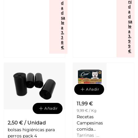
ni
d
d
a
a
d
d
sa
sa
le
le
a
a
3,
3,
3
9
8
9
€
€
Añadir
11,99 €
Añadir
9,99 € / Kg
Recetas
2,50 € / Unidad
Campesinas
comida
bolsas higiénicas para
húmeda
Tarrinas
|
perros pack 4