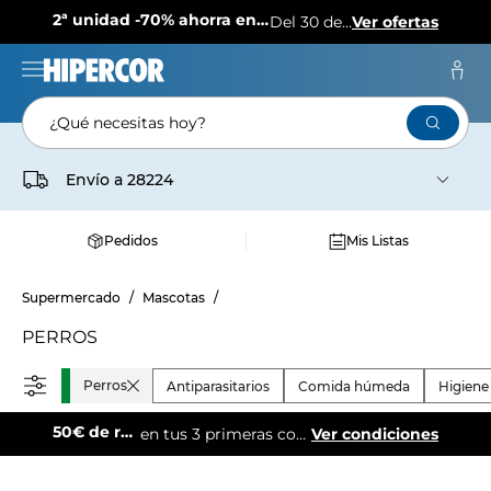
2ª unidad -70% ahorra en más de 1.000 productos
Del 30 de julio al 12 de agosto
Ver ofertas
¿Qué necesitas hoy?
Envío a
28224
Pedidos
Mis Listas
Supermercado
Mascotas
PERROS
Perros
Antiparasitarios
Comida húmeda
Higiene
50€ de regalo
en tus 3 primeras compras online.
Ver condiciones