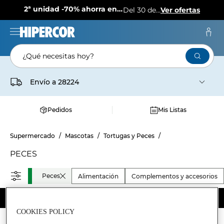
2ª unidad -70% ahorra en más de 1.000 productos
Del 30 de julio al 12 de agosto
Ver ofertas
¿Qué necesitas hoy?
Envío a
28224
Pedidos
Mis Listas
Supermercado
Mascotas
Tortugas y Peces
PECES
Peces
Alimentación
Complementos y accesorios
50€ de regalo
en tus 3 primeras compras online.
Ver condiciones
COOKIES POLICY