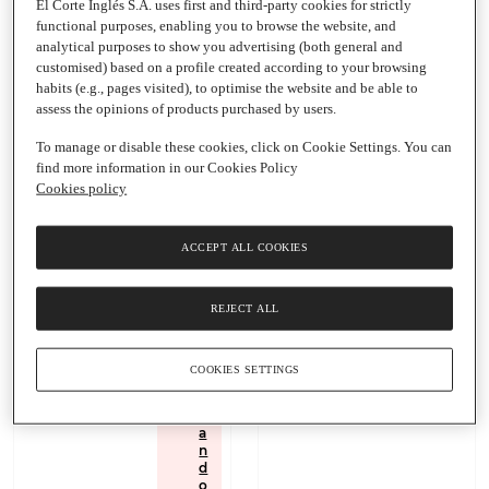
El Corte Inglés S.A. uses first and third-party cookies for strictly
functional purposes, enabling you to browse the website, and
analytical purposes to show you advertising (both general and
customised) based on a profile created according to your browsing
habits (e.g., pages visited), to optimise the website and be able to
Añadir
assess the opinions of products purchased by users.
To manage or disable these cookies, click on Cookie Settings. You can
3 €
3,34 €
find more information in our Cookies Policy
Añadir
12 € / Litro
Cookies policy
Gold
alimento
3,35 €
para peces
13,40 € / Litro
ACCEPT ALL COOKIES
de agua
Envase
|
Gold alimento para
fría
250 Ml
peces de agua fría
VITAKRAFT
REJECT ALL
VITAKRAFT
Envase
|
250 Ml
C
COOKIES SETTINGS
o
m
pr
a
n
d
o