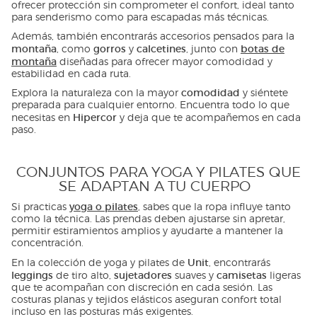
ofrecer protección sin comprometer el confort, ideal tanto
para senderismo como para escapadas más técnicas.
Además, también encontrarás accesorios pensados para la
montaña
gorros
calcetines
botas de
, como
y
, junto con
montaña
diseñadas para ofrecer mayor comodidad y
estabilidad en cada ruta.
comodidad
Explora la naturaleza con la mayor
y siéntete
preparada para cualquier entorno. Encuentra todo lo que
Hipercor
necesitas en
y deja que te acompañemos en cada
paso.
CONJUNTOS PARA YOGA Y PILATES QUE
SE ADAPTAN A TU CUERPO
yoga o pilates
Si practicas
, sabes que la ropa influye tanto
como la técnica. Las prendas deben ajustarse sin apretar,
permitir estiramientos amplios y ayudarte a mantener la
concentración.
Unit
En la colección de yoga y pilates de
, encontrarás
leggings
sujetadores
camisetas
de tiro alto,
suaves y
ligeras
que te acompañan con discreción en cada sesión. Las
costuras planas y tejidos elásticos aseguran confort total
incluso en las posturas más exigentes.