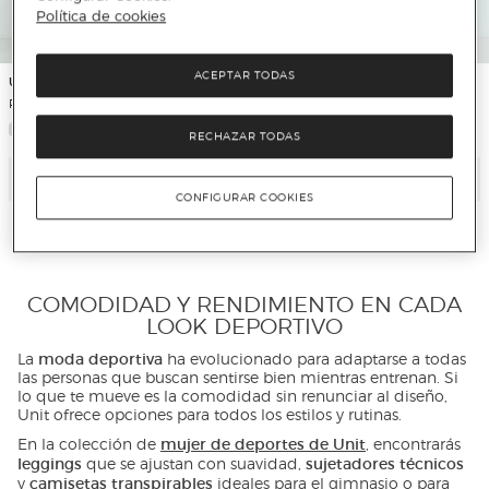
Política de cookies
ACEPTAR TODAS
Unit
Unit
Pantalones cortos de tenis de hombre
Malla térmica de hombre
RECHAZAR TODAS
Añadir
Añadir
CONFIGURAR COOKIES
COMODIDAD Y RENDIMIENTO EN CADA
LOOK DEPORTIVO
moda deportiva
La
ha evolucionado para adaptarse a todas
las personas que buscan sentirse bien mientras entrenan. Si
lo que te mueve es la comodidad sin renunciar al diseño,
Unit ofrece opciones para todos los estilos y rutinas.
mujer de deportes de Unit
En la colección de
, encontrarás
leggings
sujetadores técnicos
que se ajustan con suavidad,
camisetas transpirables
y
ideales para el gimnasio o para