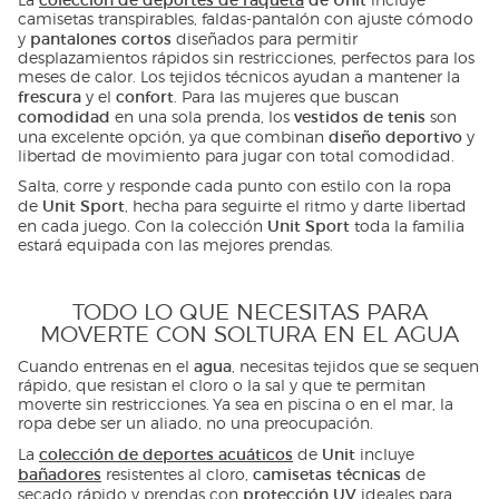
camisetas transpirables, faldas-pantalón con ajuste cómodo
pantalones cortos
y
diseñados para permitir
desplazamientos rápidos sin restricciones, perfectos para los
meses de calor. Los tejidos técnicos ayudan a mantener la
frescura
confort
y el
. Para las mujeres que buscan
comodidad
vestidos de tenis
en una sola prenda, los
son
diseño deportivo
una excelente opción, ya que combinan
y
libertad de movimiento para jugar con total comodidad.
Salta, corre y responde cada punto con estilo con la ropa
Unit Sport
de
, hecha para seguirte el ritmo y darte libertad
Unit Sport
en cada juego. Con la colección
toda la familia
estará equipada con las mejores prendas.
TODO LO QUE NECESITAS PARA
MOVERTE CON SOLTURA EN EL AGUA
agua
Cuando entrenas en el
, necesitas tejidos que se sequen
rápido, que resistan el cloro o la sal y que te permitan
moverte sin restricciones. Ya sea en piscina o en el mar, la
ropa debe ser un aliado, no una preocupación.
colección de deportes acuáticos
Unit
La
de
incluye
bañadores
camisetas técnicas
resistentes al cloro,
de
protección UV
secado rápido y prendas con
ideales para