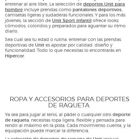
deportes Unit para
entrenar al aire libre. La selección de
hombre
pantalones deportivos
incluye prendas como
,
camisetas ligeras y sudaderas funcionales. Y para los más
Unit Sport infantil
jóvenes, la sección de
ofrece looks
cómodos, coloridos y preparados para aguantar su ritmo
diario.
Sea cual sea tu edad o rutina, entrenar con las prendas
Unit
deportivas de
es apostar por calidad, diseño y
funcionalidad. Todo lo que necesitas lo encontrarás en
Hipercor
.
ROPA Y ACCESORIOS PARA DEPORTES
DE RAQUETA
deporte
Ya sea para jugar al tenis, al pádel o cualquier otro
de raqueta
, necesitas ropa ligera, flexible y pensada para
rendir al máximo en la pista. Cada movimiento cuenta, y la
equipación puede marcar la diferencia.
colección de deportes de raqueta
de Unit
La
incluye