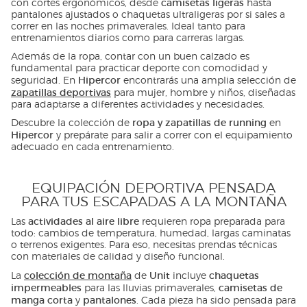
camisetas ligeras
con cortes ergonómicos, desde
hasta
pantalones ajustados o chaquetas ultraligeras por si sales a
correr en las noches primaverales. Ideal tanto para
entrenamientos diarios como para carreras largas.
Además de la ropa, contar con un buen calzado es
fundamental para practicar deporte con comodidad y
Hipercor
seguridad. En
encontrarás una amplia selección de
zapatillas deportivas
para mujer, hombre y niños, diseñadas
para adaptarse a diferentes actividades y necesidades.
ropa y zapatillas de running
Descubre la colección de
en
Hipercor
y prepárate para salir a correr con el equipamiento
adecuado en cada entrenamiento.
EQUIPACIÓN DEPORTIVA PENSADA
PARA TUS ESCAPADAS A LA MONTAÑA
actividades al aire libre
Las
requieren ropa preparada para
todo: cambios de temperatura, humedad, largas caminatas
o terrenos exigentes. Para eso, necesitas prendas técnicas
con materiales de calidad y diseño funcional.
colección de montaña
Unit
chaquetas
La
de
incluye
impermeables
camisetas de
para las lluvias primaverales,
manga corta
pantalones
y
. Cada pieza ha sido pensada para