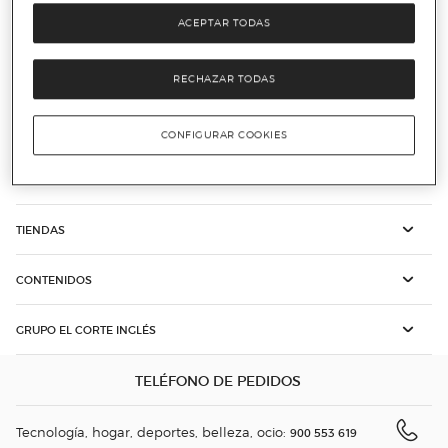
El Corte Inglés PLUS
Nuestra tarjeta
ACEPTAR TODAS
RECHAZAR TODAS
Atención al cliente
Ayuda
COMPRA ONLINE
CONFIGURAR COOKIES
SÍGUENOS
TIENDAS
CONTENIDOS
GRUPO EL CORTE INGLÉS
TELÉFONO DE PEDIDOS
Tecnología, hogar, deportes, belleza, ocio:
900 553 619