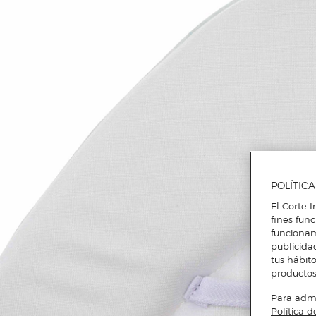
POLÍTIC
El Corte I
fines fun
funcionam
publicida
tus hábito
productos
Para admin
Política d