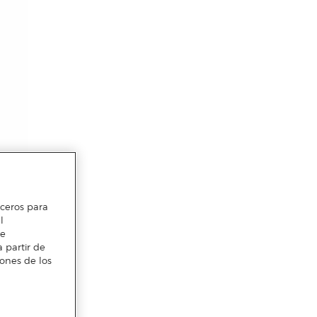
erceros para
l
te
 partir de
iones de los