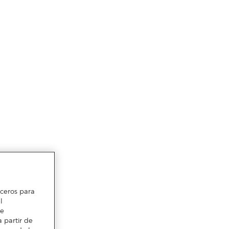
erceros para
l
te
 partir de