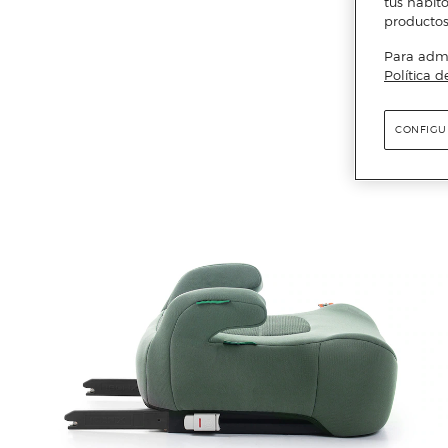
tus hábito
productos
Para admin
Política d
CONFIGU