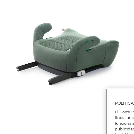
POLÍTIC
El Corte I
fines fun
funcionam
publicida