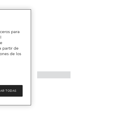
erceros para
l
te
 partir de
iones de los
AR TODAS