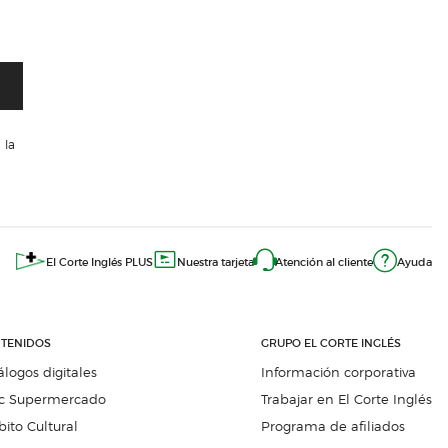
 la
El Corte Inglés PLUS
Nuestra tarjeta
Atención al cliente
Ayuda
TENIDOS
GRUPO EL CORTE INGLÉS
álogos digitales
Información corporativa
c Supermercado
Trabajar en El Corte Inglés
ito Cultural
Programa de afiliados