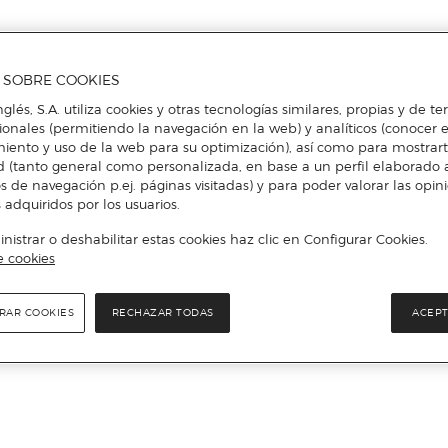
A SOBRE COOKIES
nglés, S.A. utiliza cookies y otras tecnologías similares, propias y de t
cionales (permitiendo la navegación en la web) y analíticos (conocer e
iento y uso de la web para su optimización), así como para mostrar
d (tanto general como personalizada, en base a un perfil elaborado a
s de navegación p.ej. páginas visitadas) y para poder valorar las opin
 adquiridos por los usuarios.
istrar o deshabilitar estas cookies haz clic en Configurar Cookies.
e cookies
RAR COOKIES
RECHAZAR TODAS
ACEPT