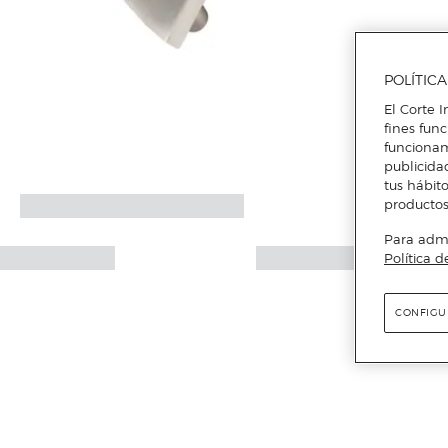
POLÍTIC
El Corte I
fines fun
funcionam
publicida
tus hábito
productos
Para admin
Política d
CONFIGU