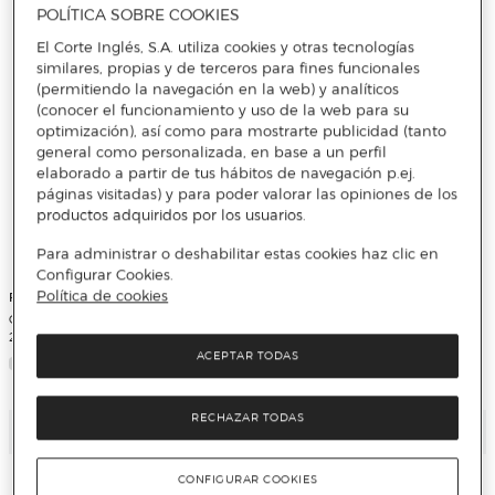
POLÍTICA SOBRE COOKIES
El Corte Inglés, S.A. utiliza cookies y otras tecnologías
similares, propias y de terceros para fines funcionales
(permitiendo la navegación en la web) y analíticos
(conocer el funcionamiento y uso de la web para su
optimización), así como para mostrarte publicidad (tanto
general como personalizada, en base a un perfil
elaborado a partir de tus hábitos de navegación p.ej.
páginas visitadas) y para poder valorar las opiniones de los
productos adquiridos por los usuarios.
Para administrar o deshabilitar estas cookies haz clic en
Configurar Cookies.
Política de cookies
FITT
Gardena
CARRO RUEDAS CON MANGUERA
Set de manguera Flex Ø 15 mm con
25 MTS. TECHNO
20 m de manguera, lanza y
accesorios de riego.
ACEPTAR TODAS
RECHAZAR TODAS
Añadir
Añadir
CONFIGURAR COOKIES