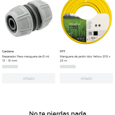
Gardena
FITT
Reparador Para manguera de Ø int.
Manguera de jardín Idro Yellow Ø15 x
13 - 15 mm
25 m
Añadir
Añadir
No te pierdas nada