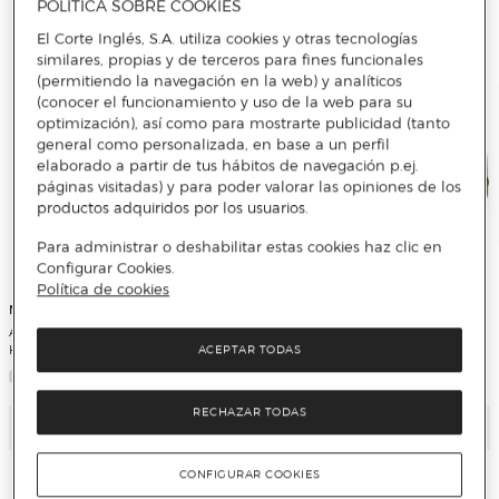
POLÍTICA SOBRE COOKIES
El Corte Inglés, S.A. utiliza cookies y otras tecnologías
similares, propias y de terceros para fines funcionales
(permitiendo la navegación en la web) y analíticos
(conocer el funcionamiento y uso de la web para su
optimización), así como para mostrarte publicidad (tanto
general como personalizada, en base a un perfil
elaborado a partir de tus hábitos de navegación p.ej.
páginas visitadas) y para poder valorar las opiniones de los
productos adquiridos por los usuarios.
Para administrar o deshabilitar estas cookies haz clic en
Configurar Cookies.
Política de cookies
M.Pascual
M.Pascual
Aldabilla Hierro Negro 50 mm + 2
Cadena seguridad M.PASCUAL -
Hembrillas
60870
ACEPTAR TODAS
RECHAZAR TODAS
Añadir
Añadir
CONFIGURAR COOKIES