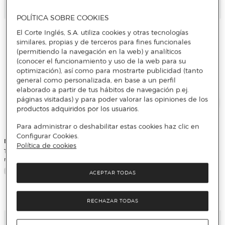
Añadir
Añadir
POLÍTICA SOBRE COOKIES
El Corte Inglés, S.A. utiliza cookies y otras tecnologías
similares, propias y de terceros para fines funcionales
(permitiendo la navegación en la web) y analíticos
(conocer el funcionamiento y uso de la web para su
optimización), así como para mostrarte publicidad (tanto
general como personalizada, en base a un perfil
elaborado a partir de tus hábitos de navegación p.ej.
páginas visitadas) y para poder valorar las opiniones de los
productos adquiridos por los usuarios.
Para administrar o deshabilitar estas cookies haz clic en
Configurar Cookies.
Bosch
Política de cookies
Taladro Percutor Eléctrico con cable a
red 600 W Easy Impact 600 + Maletín
Bosch
Taladro Percutor Eléctrico con cable a
ACEPTAR TODAS
red Universal Impact 730 W con
Maletín
RECHAZAR TODAS
Añadir
Añadir