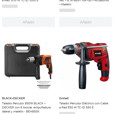
a Red 1010 W TC-ID 1000 E
red 710 W BEH710K-QS + Accesorios
+ Maletín
Añadir
Añadir
BLACK+DECKER
Einhell
Taladro Percutor 850W BLACK +
Taladro Percutor Eléctrico con Cable
DECKER con 6 brocas, empuñadura
a Red 550 W TC-ID 550 E
lateral y maletín - BEH850K