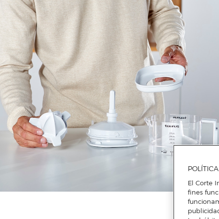
POLÍTIC
El Corte I
fines fun
funcionam
publicida