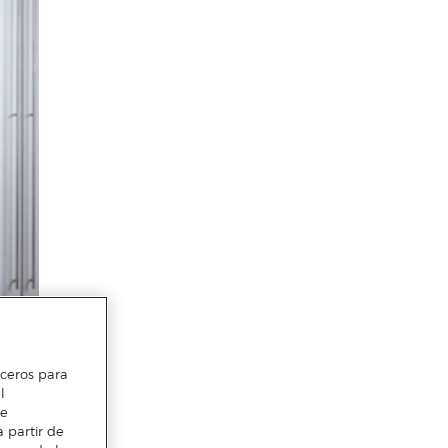
erceros para
l
te
 partir de