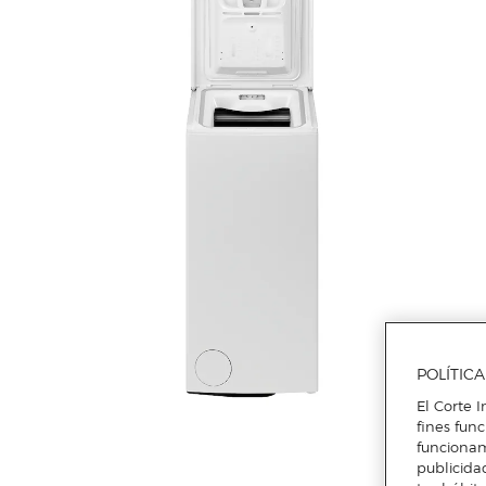
POLÍTIC
El Corte I
fines fun
funcionam
publicida