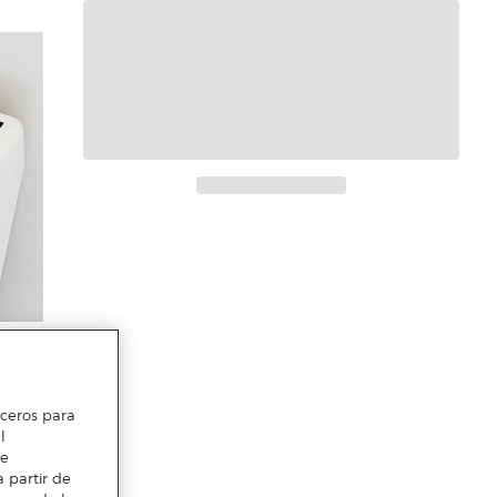
erceros para
l
te
 partir de