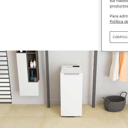
tus hábito
productos
Para admin
Política d
CONFIGU