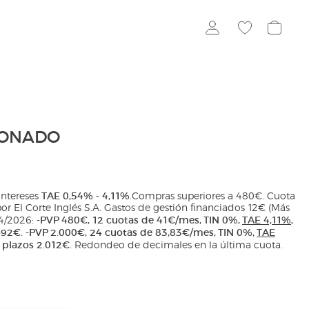
IONADO
TAE 0,54% - 4,11%
intereses
.Compras superiores a 480€. Cuota
por El Corte Inglés S.A. Gastos de gestión financiados 12€ (Más
-PVP 480€, 12 cuotas de 41€/mes, TIN 0%,
TAE 4,11%
,
04/2026:
 492€. -PVP 2.000€, 24 cuotas de 83,83€/mes, TIN 0%,
T
AE
 plazos 2.012€
. Redondeo de decimales en la última cuota.