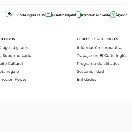
El Corte Inglés PLUS
Nuestra tarjeta
Atención al cliente
Ayuda
TENIDOS
GRUPO EL CORTE INGLÉS
álogos digitales
Información corporativa
c Supermercado
Trabajar en El Corte Inglés
ito Cultural
Programa de afiliados
eta regalo
Sostenibilidad
moción Repsol
Entidades