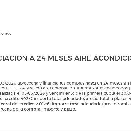
icionado
CIACION A 24 MESES AIRE ACONDIC
03/2026 aprovecha y financia tus compras hasta en 24 meses sin 
s E.F.C., S.A. y sujeta a su aprobación. Intereses subvencionados 
realizada el 05/03/2026 y vencimiento de la primera cuota el 30/
 del crédito 492€, importe total adeudado/precio total a plazos
 total del crédito 2.012€
importe total adeudado/precio total a
,
a fecha de la compra, importe y plazo.