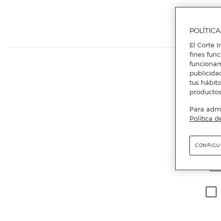
POLÍTIC
El Corte I
fines fun
funcionam
publicida
tus hábito
productos
Para admin
Política d
Ema
CONFIGU