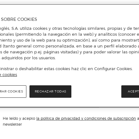
A SOBRE COOKIES
nglés, S.A. utiliza cookies y otras tecnologías similares, propias y de t
cionales (permitiendo la navegación en la web) y analíticos (conocer e
iento y uso de la web para su optimización), así como para mostrar
d (tanto general como personalizada, en base a un perfil elaborado a
No te pierdas nada
s de navegación p.ej. páginas visitadas) y para poder valorar las opin
 adquiridos por los usuarios.
istrar o deshabilitar estas cookies haz clic en Configurar Cookies.
Accede a promociones exclusivas, descuentos y novedades
e cookies
il
RAR COOKIES
RECHAZAR TODAS
ACEPT
ENVIAR
He leído y acepto
la política de privacidad y condiciones de subscripción
a
newsletter