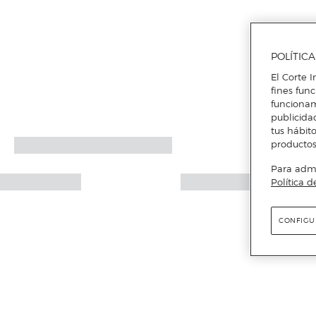
POLÍTIC
El Corte I
fines fun
funcionam
publicida
tus hábito
productos
Para admin
Política d
CONFIGU