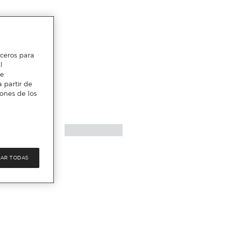
erceros para
l
te
 partir de
iones de los
AR TODAS