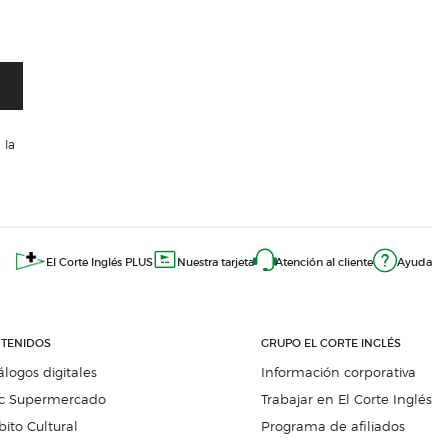
 la
El Corte Inglés PLUS
Nuestra tarjeta
Atención al cliente
Ayuda
TENIDOS
GRUPO EL CORTE INGLÉS
álogos digitales
Información corporativa
c Supermercado
Trabajar en El Corte Inglés
ito Cultural
Programa de afiliados