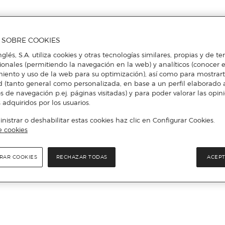
A SOBRE COOKIES
Más info
nglés, S.A. utiliza cookies y otras tecnologías similares, propias y de t
cionales (permitiendo la navegación en la web) y analíticos (conocer e
iento y uso de la web para su optimización), así como para mostrar
d (tanto general como personalizada, en base a un perfil elaborado a
s de navegación p.ej. páginas visitadas) y para poder valorar las opin
 adquiridos por los usuarios.
istrar o deshabilitar estas cookies haz clic en Configurar Cookies.
e cookies
RAR COOKIES
RECHAZAR TODAS
ACEPT