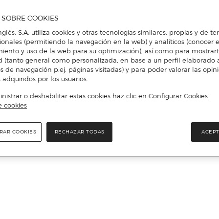
A SOBRE COOKIES
nglés, S.A. utiliza cookies y otras tecnologías similares, propias y de t
cionales (permitiendo la navegación en la web) y analíticos (conocer e
iento y uso de la web para su optimización), así como para mostrar
d (tanto general como personalizada, en base a un perfil elaborado a
s de navegación p.ej. páginas visitadas) y para poder valorar las opin
 adquiridos por los usuarios.
istrar o deshabilitar estas cookies haz clic en Configurar Cookies.
e cookies
RAR COOKIES
RECHAZAR TODAS
ACEPT