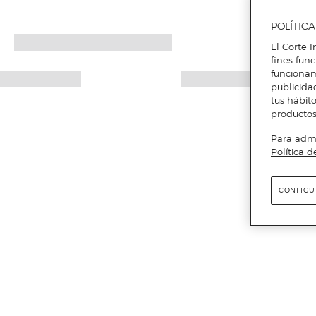
POLÍTIC
El Corte I
fines fun
funcionam
publicida
tus hábito
productos
Para admin
Política d
CONFIGU