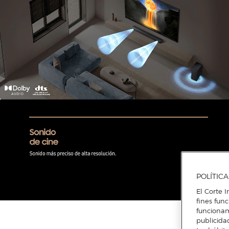
POLÍTIC
El Corte I
fines fun
funcionam
publicida