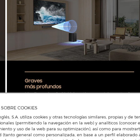
A SOBRE COOKIES
nglés, S.A. utiliza cookies y otras tecnologías similares, propias y de t
cionales (permitiendo la navegación en la web) y analíticos (conocer e
iento y uso de la web para su optimización), así como para mostrar
d (tanto general como personalizada, en base a un perfil elaborado a