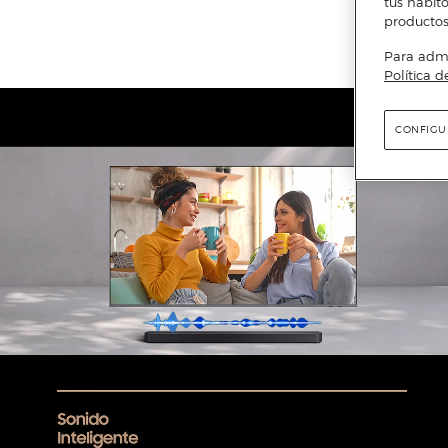
tus hábito
productos
Para admin
Política d
CONFIGU