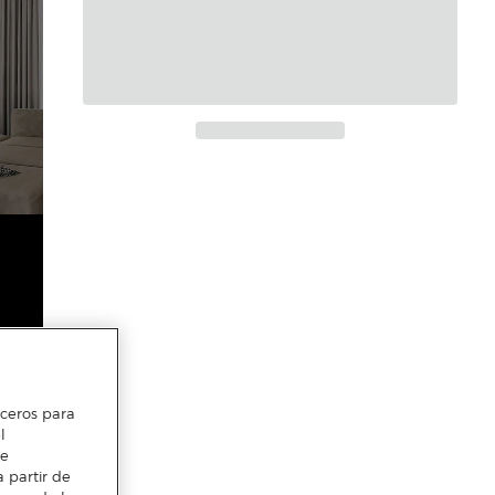
erceros para
l
te
 partir de