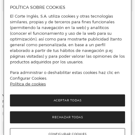
Añadir
Añadir
POLÍTICA SOBRE COOKIES
El Corte Inglés, S.A. utiliza cookies y otras tecnologías
similares, propias y de terceros para fines funcionales
(permitiendo la navegación en la web) y analíticos
(conocer el funcionamiento y uso de la web para su
optimización), así como para mostrarte publicidad (tanto
general como personalizada, en base a un perfil
elaborado a partir de tus hábitos de navegación p.ej.
páginas visitadas) y para poder valorar las opiniones de los
productos adquiridos por los usuarios.
Para administrar o deshabilitar estas cookies haz clic en
Configurar Cookies.
Política de cookies
Vieta Pro
Vieta Pro
ACEPTAR TODAS
Micrófonos inalámbricos Vieta Pro
Pack de dos Micrófonos inalámbricos
Influencer Plus con ENC
Vieta Pro Party Mic Duo 2 Bluetooth
RECHAZAR TODAS
Añadir
Añadir
CONFIGURAR COOKIES