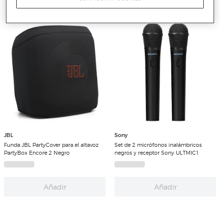
JBL
Sony
Funda JBL PartyCover para el altavoz
Set de 2 micrófonos inalámbricos
PartyBox Encore 2 Negro
negros y receptor Sony ULTMIC1
Añadir
Añadir