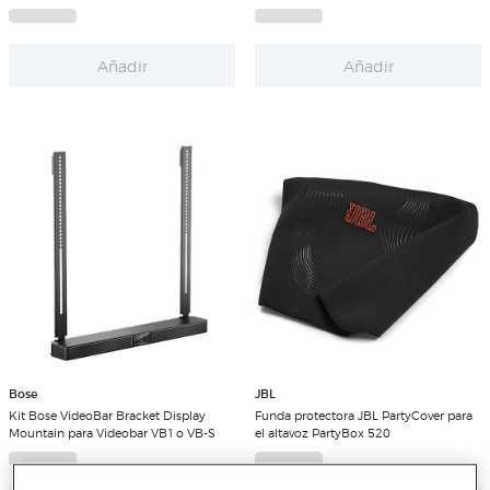
Añadir
Añadir
Bose
JBL
Kit Bose VideoBar Bracket Display
Funda protectora JBL PartyCover para
Mountain para Videobar VB1 o VB-S
el altavoz PartyBox 520