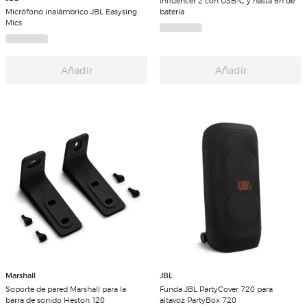
Influencer 2 con USB-C y hasta 6h de
Micrófono inalámbrico JBL Easysing
batería
Mics
Añadir
Añadir
Marshall
JBL
Soporte de pared Marshall para la
Funda JBL PartyCover 720 para
barra de sonido Heston 120
altavoz PartyBox 720