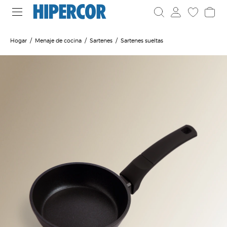
Hogar
Menaje de cocina
Sartenes
Sartenes sueltas