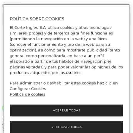
Añadir
Añadir
POLÍTICA SOBRE COOKIES
El Corte Inglés, S.A. utiliza cookies y otras tecnologías
similares, propias y de terceros para fines funcionales
(permitiendo la navegación en la web) y analíticos
(conocer el funcionamiento y uso de la web para su
optimización), así como para mostrarte publicidad (tanto
general como personalizada, en base a un perfil
elaborado a partir de tus hábitos de navegación p.ej.
páginas visitadas) y para poder valorar las opiniones de los
productos adquiridos por los usuarios.
Para administrar o deshabilitar estas cookies haz clic en
Configurar Cookies.
Política de cookies
Nuevo
Nuevo
ACEPTAR TODAS
HP
HP
All-in-One HP 27-cr0133ns, Intel Core
All-in-One HP 27-cr0134ns, Intel Core
RECHAZAR TODAS
i5-1335U, 16GB, 1TB SSD, 27", W11
i5-1335U, 16GB, 512GB SSD, 27", W11