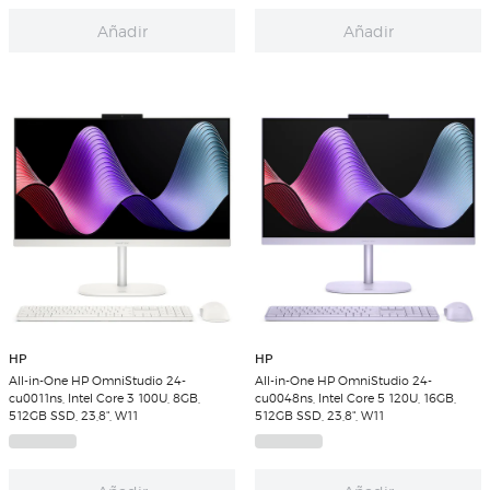
Añadir
Añadir
HP
HP
All-in-One HP OmniStudio 24-
All-in-One HP OmniStudio 24-
cu0011ns, Intel Core 3 100U, 8GB,
cu0048ns, Intel Core 5 120U, 16GB,
512GB SSD, 23,8", W11
512GB SSD, 23,8", W11