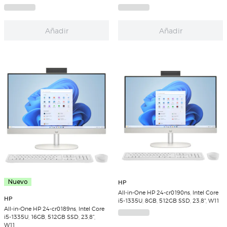
Añadir
Añadir
Nuevo
HP
All-in-One HP 24-cr0190ns, Intel Core
HP
i5-1335U, 8GB, 512GB SSD, 23,8", W11
All-in-One HP 24-cr0189ns, Intel Core
i5-1335U, 16GB, 512GB SSD, 23,8",
W11