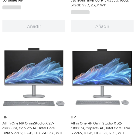
portátiles HP
cs0190ns, Intel Core i5-1335U, 16GB,
512GB SSD, 23,8", W11
Añadir
Añadir
HP
HP
All in One HP OmniStudio X 27-
All in One HP OmniStudio X 32-
cs1000ns, Copilot+ PC, Intel Core
c1000ns, Copilot+ PC, Intel Core Ultra
Ultra 5 226V, 16GB, 1TB SSD, 27", W11
5 226V, 16GB, 1TB SSD, 31,5", W11