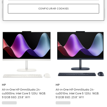
CONFIGURAR COOKIES
Añadir
Añadir
HP
HP
All-in-One HP OmniStudio 24-
All-in-One HP OmniStudio 24-
cu0000ns, Intel Core 5 120U, 16GB,
cu0010ns, Intel Core 5 120U, 16GB,
512GB SSD, 23,8", W11
512GB SSD, 23,8", W11