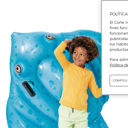
POLÍTIC
El Corte I
fines fun
funcionam
publicida
tus hábito
productos
Para admin
Política d
CONFIGU