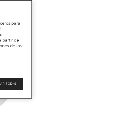
erceros para
l
te
 partir de
iones de los
AR TODAS